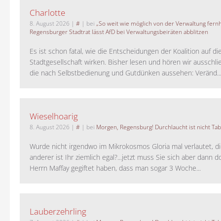
Charlotte
8. August 2026
|
#
| bei
„So weit wie möglich von der Verwaltung fernh
Regensburger Stadtrat lässt AfD bei Verwaltungsbeiräten abblitzen
Es ist schon fatal, wie die Entscheidungen der Koalition auf di
Stadtgesellschaft wirken. Bisher lesen und hören wir ausschli
die nach Selbstbedienung und Gutdünken aussehen: Veränd..
Wieselhoarig
8. August 2026
|
#
| bei
Morgen, Regensburg! Durchlaucht ist nicht Tab
Wurde nicht irgendwo im Mikrokosmos Gloria mal verlautet, d
anderer ist Ihr ziemlich egal?...jetzt muss Sie sich aber dann 
Herrn Maffay gegiftet haben, dass man sogar 3 Woche...
Lauberzehrling