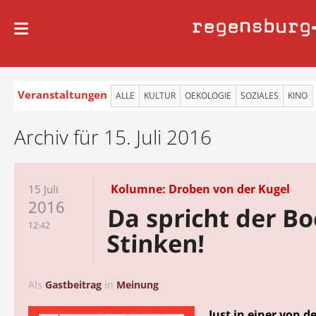
regensburg
Veranstaltungen
ALLE
KULTUR
OEKOLOGIE
SOZIALES
KINO
Archiv für 15. Juli 2016
Kolumne: Droben von der Kugel
15 Juli
2016
Da spricht der B
12:42
Stinken!
Als
Gastbeitrag
in
Meinung
Just in einer von d