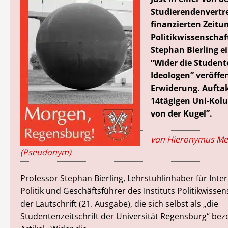
Studierendenvertr
finanzierten Zeitu
Politikwissenschaf
Stephan Bierling e
“Wider die Student
Ideologen” veröffen
Erwiderung. Auftak
14tägigen Uni-Kol
von der Kugel”.
von Hieronymus Me
(Pseudonym)
Professor Stephan Bierling, Lehrstuhlinhaber für Inte
Politik und Geschäftsführer des Instituts Politikwissens
der Lautschrift (21. Ausgabe), die sich selbst als „die
Studentenzeitschrift der Universität Regensburg“ bez