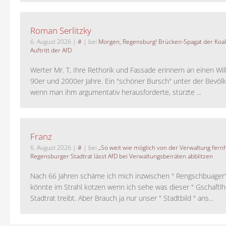
Roman Serlitzky
6. August 2026
|
#
| bei
Morgen, Regensburg! Brücken-Spagat der Koali
Auftritt der AfD
Werter Mr. T, Ihre Rethorik und Fassade erinnern an einen Wil
90er und 2000er Jahre. Ein "schöner Bursch" unter der Bevölk
wenn man ihm argumentativ herausforderte, stürzte ...
Franz
6. August 2026
|
#
| bei
„So weit wie möglich von der Verwaltung fernh
Regensburger Stadtrat lässt AfD bei Verwaltungsbeiräten abblitzen
Nach 66 Jahren schäme ich mich inzwischen " Rengschbuager" 
könnte im Strahl kotzen wenn ich sehe was dieser " Gschaftl
Stadtrat treibt. Aber Brauch ja nur unser " Stadtbild " ans...