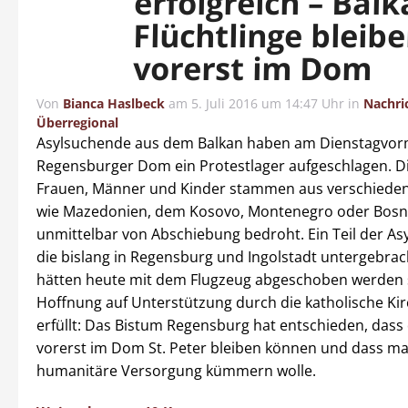
erfolgreich – Balk
Flüchtlinge bleib
vorerst im Dom
Von
Bianca Haslbeck
am
5. Juli 2016 um 14:47 Uhr
in
Nachri
Überregional
Asylsuchende aus dem Balkan haben am Dienstagvor
Regensburger Dom ein Protestlager aufgeschlagen. D
Frauen, Männer und Kinder stammen aus verschiede
wie Mazedonien, dem Kosovo, Montenegro oder Bosn
unmittelbar von Abschiebung bedroht. Ein Teil der A
die bislang in Regensburg und Ingolstadt untergebrac
hätten heute mit dem Flugzeug abgeschoben werden s
Hoffnung auf Unterstützung durch die katholische Ki
erfüllt: Das Bistum Regensburg hat entschieden, dass 
vorerst im Dom St. Peter bleiben können und dass ma
humanitäre Versorgung kümmern wolle.