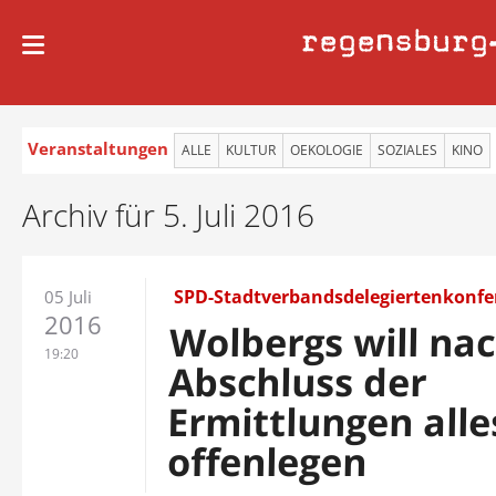
regensburg
Veranstaltungen
ALLE
KULTUR
OEKOLOGIE
SOZIALES
KINO
Archiv für 5. Juli 2016
SPD-Stadtverbandsdelegiertenkonfe
05 Juli
2016
Wolbergs will na
19:20
Abschluss der
Ermittlungen alle
offenlegen