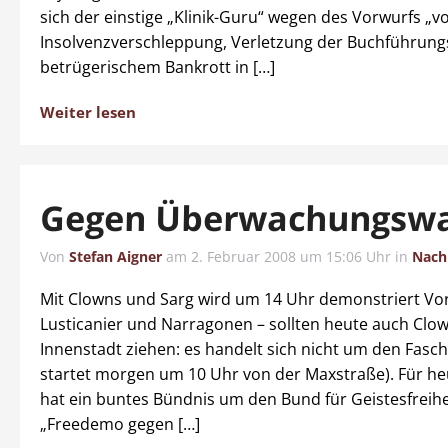
sich der einstige „Klinik-Guru“ wegen des Vorwurfs „vo
Insolvenzverschleppung, Verletzung der Buchführungs
betrügerischem Bankrott in […]
Weiter lesen
Gegen Überwachungsw
Von
Stefan Aigner
am
2. Februar 2008 um 15:06 Uhr
in
Nach
Mit Clowns und Sarg wird um 14 Uhr demonstriert Vor
Lusticanier und Narragonen – sollten heute auch Clo
Innenstadt ziehen: es handelt sich nicht um den Fasc
startet morgen um 10 Uhr von der Maxstraße). Für h
hat ein buntes Bündnis um den Bund für Geistesfreihe
„Freedemo gegen […]