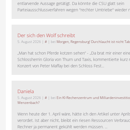
entlarvende Aussage getätigt. Da könnte die CSU glatt sein
Parteiausschlussverfahren wegen "rechter Umtriebe" wieder ne
Der sich den Wolf schreibt
5. August 2026
|
#
| bei
Morgen, Regensburg! Durchlaucht ist nicht Tab
„Man hat schon Pferde kotzen sehen“ - „Da brat mir einer ein
Schlossherrin Gloria von Thurn und Taxis, kommentierte kurz
Konzert von Peter Maffay bei den Schloss Fest...
Daniela
5. August 2026
|
#
| bei
Ein KI-Rechenzentrum und Milliardeninvestiti
Wenzenbach?
Wenn heute der 1. April wäre, hätte ich den Artikel unter Apri
verordet. Ist aber nicht, bleibt ein riesen Ressourcen Verbrauc
Rechner ja permanent gekühlt werden müssen. ...