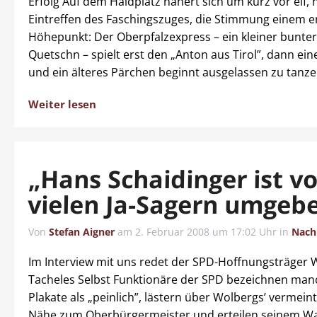
Erfolg Auf dem Haidplatz nähert sich um kurz vor elf, 
Eintreffen des Faschingszuges, die Stimmung einem e
Höhepunkt: Der Oberpfalzexpress – ein kleiner bunte
Quetschn – spielt erst den „Anton aus Tirol”, dann ei
und ein älteres Pärchen beginnt ausgelassen zu tanze
Weiter lesen
„Hans Schaidinger ist v
vielen Ja-Sagern umgeb
Von
Stefan Aigner
am
2. Februar 2008 um 17:02 Uhr
in
Nach
Im Interview mit uns redet der SPD-Hoffnungsträger 
Tacheles Selbst Funktionäre der SPD bezeichnen man
Plakate als „peinlich”, lästern über Wolbergs’ vermeint
Nähe zum Oberbürgermeister und erteilen seinem W