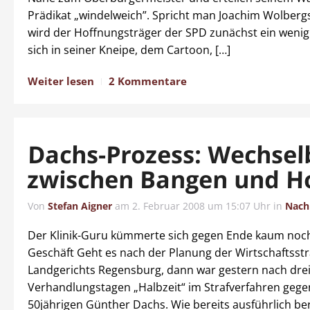
Prädikat „windelweich”. Spricht man Joachim Wolbergs
wird der Hoffnungsträger der SPD zunächst ein wenig 
sich in seiner Kneipe, dem Cartoon, […]
Weiter lesen
2 Kommentare
Dachs-Prozess: Wechse
zwischen Bangen und H
Von
Stefan Aigner
am
2. Februar 2008 um 15:07 Uhr
in
Nach
Der Klinik-Guru kümmerte sich gegen Ende kaum no
Geschäft Geht es nach der Planung der Wirtschaftss
Landgerichts Regensburg, dann war gestern nach dre
Verhandlungstagen „Halbzeit“ im Strafverfahren gege
50jährigen Günther Dachs. Wie bereits ausführlich be