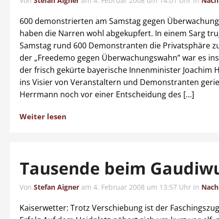
Von
Stefan Aigner
am
4. Februar 2008 um 14:01 Uhr
in
Nach
600 demonstrierten am Samstag gegen Überwachun
haben die Narren wohl abgekupfert. In einem Sarg tr
Samstag rund 600 Demonstranten die Privatsphäre zu
der „Freedemo gegen Überwachungswahn” war es in
der frisch gekürte bayerische Innenminister Joachim
ins Visier von Veranstaltern und Demonstranten gerie
Herrmann noch vor einer Entscheidung des […]
Weiter lesen
Tausende beim Gaudiw
Von
Stefan Aigner
am
4. Februar 2008 um 13:57 Uhr
in
Nach
Kaiserwetter: Trotz Verschiebung ist der Faschingszug 