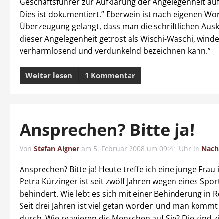
Geschäftsführer zur Aufklärung der Angelegenheit auf
Dies ist dokumentiert.” Eberwein ist nach eigenen Wo
Überzeugung gelangt, dass man die schriftlichen Ausk
dieser Angelegenheit getrost als Wischi-Waschi, winde
verharmlosend und verdunkelnd bezeichnen kann.”
Weiter lesen
1 Kommentar
Ansprechen? Bitte ja!
Von
Stefan Aigner
am
5. Februar 2008 um 09:41 Uhr
in
Nach
Ansprechen? Bitte ja! Heute treffe ich eine junge Frau 
Petra Kürzinger ist seit zwölf Jahren wegen eines Spor
behindert. Wie lebt es sich mit einer Behinderung in
Seit drei Jahren ist viel getan worden und man kommt 
durch. Wie reagieren die Menschen auf Sie? Die sind z