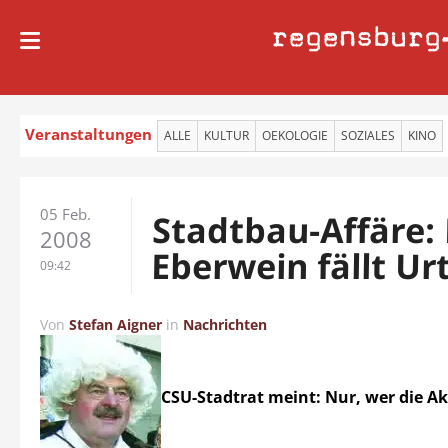
regensburg
Veranstaltungen
ALLE
KULTUR
OEKOLOGIE
SOZIALES
KINO
05 Feb.
Stadtbau-Affäre:
2008
Eberwein fällt Urt
09:42
Von
Stefan Aigner
in
Nachrichten
CSU-Stadtrat meint: Nur, wer die A