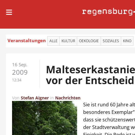
regensburg
Veranstaltungen
ALLE
KULTUR
OEKOLOGIE
SOZIALES
KINO
16 Sep.
Malteserkastanie
2009
vor der Entschei
12:34
Von
Stefan Aigner
in
Nachrichten
Sie ist rund 60 Jahre al
besonderes Exemplar”
dass sie schützenswert 
der Stadtverwaltung 
Einigkeit. Die Rede ist 