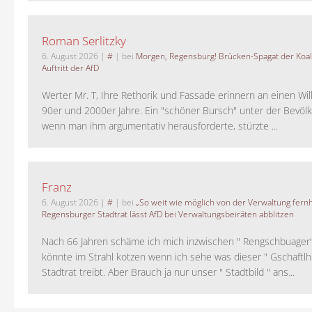
Roman Serlitzky
6. August 2026
|
#
| bei
Morgen, Regensburg! Brücken-Spagat der Koali
Auftritt der AfD
Werter Mr. T, Ihre Rethorik und Fassade erinnern an einen Wil
90er und 2000er Jahre. Ein "schöner Bursch" unter der Bevölk
wenn man ihm argumentativ herausforderte, stürzte ...
Franz
6. August 2026
|
#
| bei
„So weit wie möglich von der Verwaltung fernh
Regensburger Stadtrat lässt AfD bei Verwaltungsbeiräten abblitzen
Nach 66 Jahren schäme ich mich inzwischen " Rengschbuager" 
könnte im Strahl kotzen wenn ich sehe was dieser " Gschaftl
Stadtrat treibt. Aber Brauch ja nur unser " Stadtbild " ans...