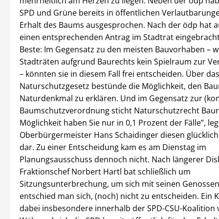
mehrheitlich am Herzen zu liegen. Neben der ödp hab
SPD und Grüne bereits in öffentlichen Verlautbarung
Erhalt des Baums ausgesprochen. Nach der ödp hat a
einen entsprechenden Antrag im Stadtrat eingebrach
Beste: Im Gegensatz zu den meisten Bauvorhaben – 
Stadträten aufgrund Baurechts kein Spielraum zur Ve
– könnten sie in diesem Fall frei entscheiden. Über da
Naturschutzgesetz bestünde die Möglichkeit, den B
Naturdenkmal zu erklären. Und im Gegensatz zur (k
Baumschutzverordnung sticht Naturschutzrecht Baure
Möglichkeit haben Sie nur in 0,1 Prozent der Fälle”, leg
Oberbürgermeister Hans Schaidinger diesen glückli
dar. Zu einer Entscheidung kam es am Dienstag im
Planungsausschuss dennoch nicht. Nach längerer Dis
Fraktionschef Norbert Hartl bat schließlich um
Sitzungsunterbrechung, um sich mit seinen Genossen
entschied man sich, (noch) nicht zu entscheiden. Ein K
dabei insbesondere innerhalb der SPD-CSU-Koalition 