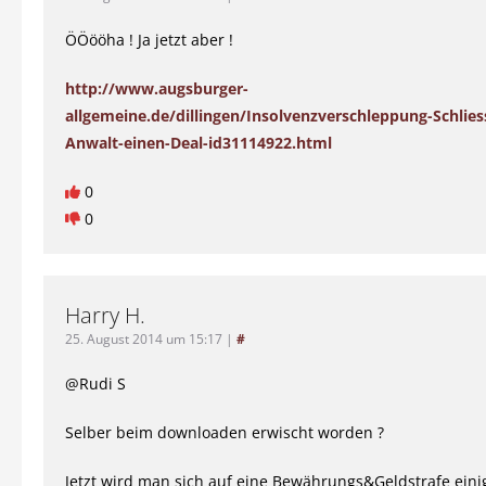
ÖÖööha ! Ja jetzt aber !
http://www.augsburger-
allgemeine.de/dillingen/Insolvenzverschleppung-Schlie
Anwalt-einen-Deal-id31114922.html
0
0
Harry H.
25. August 2014 um 15:17
|
#
@Rudi S
Selber beim downloaden erwischt worden ?
Jetzt wird man sich auf eine Bewährungs&Geldstrafe eini