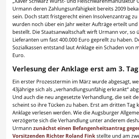
„Xaver Schwarz Wurst- und Fleischwarenmanufaktur 
Urmann deren Zahlungsunfähigkeit bereits 2009 bek
sein. Doch statt fristgerecht einen Insolvenzantrag zu 
wurden noch über ein Jahr weiter Aufträge erteilt und
bestellt. Die Staatsanwaltschaft wirft Urmann vor, so 
Lieferanten um fast 400.000 Euro geprellt zu haben. 
Sozialkassen entstand laut Anklage ein Schaden von m
Euro.
Verlesung der Anklage erst am 3. Tag
Ein erster Prozesstermin im März wurde abgesagt, wei
43jährige sich als „verhandlungsunfähig erkrankt“ ab
Und auch die neu angesetzte Verhandlung, die seit dem 
scheint so ihre Tücken zu haben. Erst am dritten Tag 
Anklage verlesen werden. Wie die Augsburger Allgemei
verzögerte sich die Verhandlung unter anderem desha
Urmann
zunächst einen Befangenheitsantrag gege
Vorsitzenden Richter Roland Fink
stellte und am zw