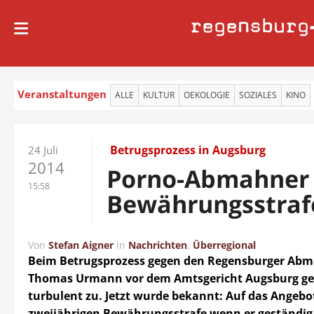
regensburg
Veranstaltungen
ALLE
KULTUR
OEKOLOGIE
SOZIALES
KINO
Betrugsprozess in Augsburg
24 Juli
2014
Porno-Abmahner 
15:58
Bewährungsstraf
Von
Stefan Aigner
in
Nachrichten
,
Überregional
Beim Betrugsprozess gegen den Regensburger Ab
Thomas Urmann vor dem Amtsgericht Augsburg geh
turbulent zu. Jetzt wurde bekannt: Auf das Angebo
zweijährigen Bewährungsstrafe wenn er geständig 