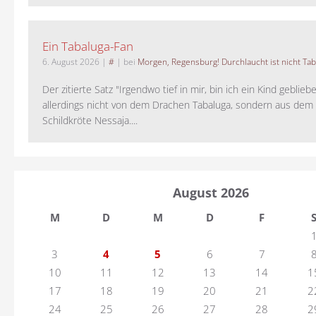
Ein Tabaluga-Fan
6. August 2026
|
#
| bei
Morgen, Regensburg! Durchlaucht ist nicht Tab
Der zitierte Satz "Irgendwo tief in mir, bin ich ein Kind geblie
allerdings nicht von dem Drachen Tabaluga, sondern aus dem 
Schildkröte Nessaja....
August 2026
M
D
M
D
F
3
4
5
6
7
10
11
12
13
14
1
17
18
19
20
21
2
24
25
26
27
28
2