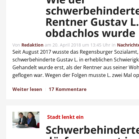
schwerbehindert
Rentner Gustav L
obdachlos wurde
Von
Redaktion
am
20. April 2018 um 13:45 Uhr
in
Nachricht
Seit August 2017 wusste das Regensburger Sozialamt,
schwerbehinderte Gustav L. in erheblichen Schwierigke
Gehandelt wurde erst, als der Rentner aus seiner W
geflogen war. Wegen der Folgen musste L. zwei Mal op
Weiter lesen
17 Kommentare
Stadt lenkt ein
Schwerbehindert