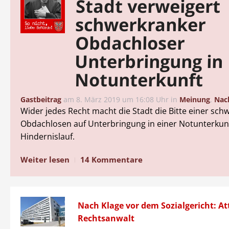
Stadt verweigert
schwerkranker
Obdachloser
Unterbringung in
Notunterkunft
Gastbeitrag
am
8. März 2019 um 16:08 Uhr
in
Meinung
,
Nac
Wider jedes Recht macht die Stadt die Bitte einer sc
Obdachlosen auf Unterbringung in einer Notunterkun
Hindernislauf.
Weiter lesen
14 Kommentare
Nach Klage vor dem Sozialgericht: A
Rechtsanwalt