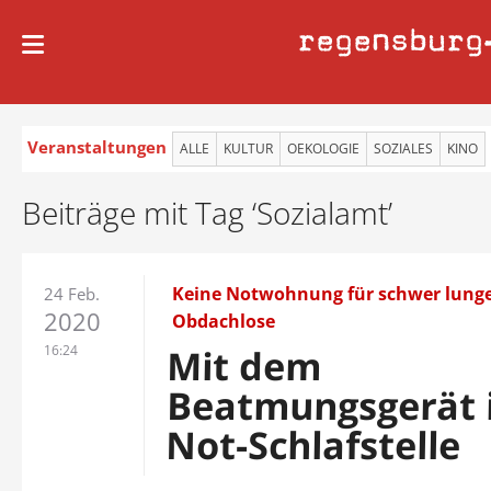
regensburg
Veranstaltungen
ALLE
KULTUR
OEKOLOGIE
SOZIALES
KINO
Beiträge mit Tag ‘Sozialamt’
Keine Notwohnung für schwer lung
24 Feb.
2020
Obdachlose
16:24
Mit dem
Beatmungsgerät i
Not-Schlafstelle