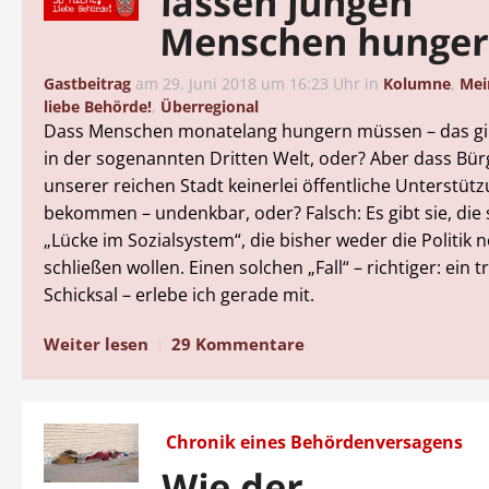
lassen jungen
Menschen hunge
Gastbeitrag
am
29. Juni 2018 um 16:23 Uhr
in
Kolumne
,
Mei
liebe Behörde!
,
Überregional
Dass Menschen monatelang hungern müssen – das gi
in der sogenannten Dritten Welt, oder? Aber dass Bür
unserer reichen Stadt keinerlei öffentliche Unterstüt
bekommen – undenkbar, oder? Falsch: Es gibt sie, di
„Lücke im Sozialsystem“, die bisher weder die Politik 
schließen wollen. Einen solchen „Fall“ – richtiger: ein 
Schicksal – erlebe ich gerade mit.
Weiter lesen
29 Kommentare
Chronik eines Behördenversagens
Wie der