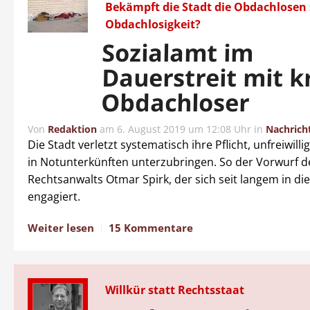
Bekämpft die Stadt die Obdachlosen 
Obdachlosigkeit?
Sozialamt im
Dauerstreit mit k
Obdachloser
Von
Redaktion
am
6. August 2019 um 12:08 Uhr
in
Nachrich
Die Stadt verletzt systematisch ihre Pflicht, unfreiwill
in Notunterkünften unterzubringen. So der Vorwurf d
Rechtsanwalts Otmar Spirk, der sich seit langem in d
engagiert.
Weiter lesen
15 Kommentare
Willkür statt Rechtsstaat