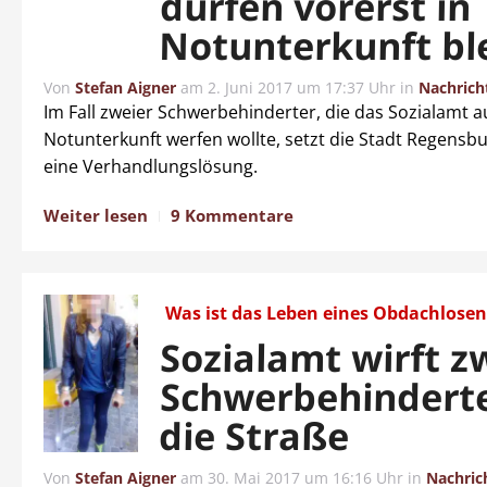
dürfen vorerst in
Notunterkunft bl
Von
Stefan Aigner
am
2. Juni 2017 um 17:37 Uhr
in
Nachrich
Im Fall zweier Schwerbehinderter, die das Sozialamt a
Notunterkunft werfen wollte, setzt die Stadt Regensb
eine Verhandlungslösung.
Weiter lesen
9 Kommentare
Was ist das Leben eines Obdachlosen
Sozialamt wirft z
Schwerbehinderte
die Straße
Von
Stefan Aigner
am
30. Mai 2017 um 16:16 Uhr
in
Nachric