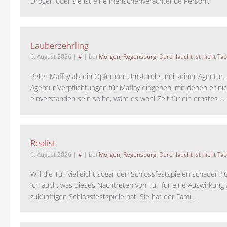
Drogen oder sie ist eine menschenverachtende Person...
Lauberzehrling
6. August 2026
|
#
| bei
Morgen, Regensburg! Durchlaucht ist nicht Tab
Peter Maffay als ein Opfer der Umstände und seiner Agentur. S
Agentur Verpflichtungen für Maffay eingehen, mit denen er ni
einverstanden sein sollte, wäre es wohl Zeit für ein ernstes ...
Realist
6. August 2026
|
#
| bei
Morgen, Regensburg! Durchlaucht ist nicht Tab
Will die TuT vielleicht sogar den Schlossfestspielen schaden?
ich auch, was dieses Nachtreten von TuT für eine Auswirkung 
zukünftigen Schlossfestspiele hat. Sie hat der Fami...