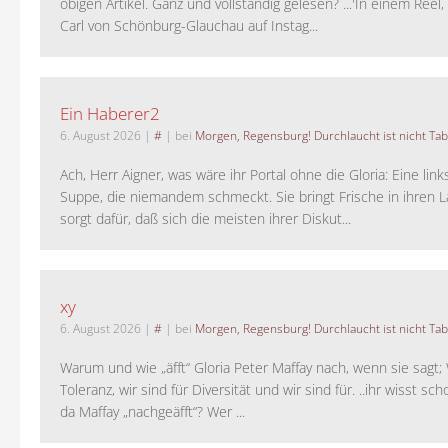
obigen Artikel. Ganz und vollständig gelesen? ...'In einem Reel,
Carl von Schönburg-Glauchau auf Instag...
Ein Haberer2
6. August 2026
|
#
| bei
Morgen, Regensburg! Durchlaucht ist nicht Tab
Ach, Herr Aigner, was wäre ihr Portal ohne die Gloria: Eine lin
Suppe, die niemandem schmeckt. Sie bringt Frische in ihren 
sorgt dafür, daß sich die meisten ihrer Diskut...
xy
6. August 2026
|
#
| bei
Morgen, Regensburg! Durchlaucht ist nicht Tab
Warum und wie „äfft“ Gloria Peter Maffay nach, wenn sie sagt; 
Toleranz, wir sind für Diversität und wir sind für. ..ihr wisst sch
da Maffay „nachgeäfft“? Wer ...