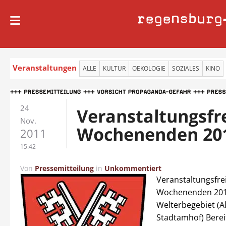
regensburg
Veranstaltungen
ALLE
KULTUR
OEKOLOGIE
SOZIALES
KINO
24
Veranstaltungsfr
Nov.
Wochenenden 20
2011
15:42
Von
Pressemitteilung
in
Unkommentiert
Veranstaltungsfre
Wochenenden 2012
Welterbegebiet (A
Stadtamhof) Berei