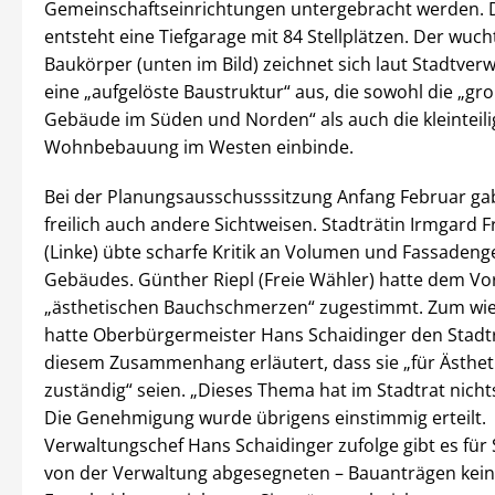
Gemeinschaftseinrichtungen untergebracht werden.
entsteht eine Tiefgarage mit 84 Stellplätzen. Der wuch
Baukörper (unten im Bild) zeichnet sich laut Stadtver
eine „aufgelöste Baustruktur“ aus, die sowohl die „g
Gebäude im Süden und Norden“ als auch die kleinteili
Wohnbebauung im Westen einbinde.
Bei der Planungsausschusssitzung Anfang Februar ga
freilich auch andere Sichtweisen. Stadträtin Irmgard F
(Linke) übte scharfe Kritik an Volumen und Fassadeng
Gebäudes. Günther Riepl (Freie Wähler) hatte dem V
„ästhetischen Bauchschmerzen“ zugestimmt. Zum wie
hatte Oberbürgermeister Hans Schaidinger den Stadtr
diesem Zusammenhang erläutert, dass sie „für Ästheti
zuständig“ seien. „Dieses Thema hat im Stadtrat nichts
Die Genehmigung wurde übrigens einstimmig erteilt.
Verwaltungschef Hans Schaidinger zufolge gibt es für 
von der Verwaltung abgesegneten – Bauanträgen kei