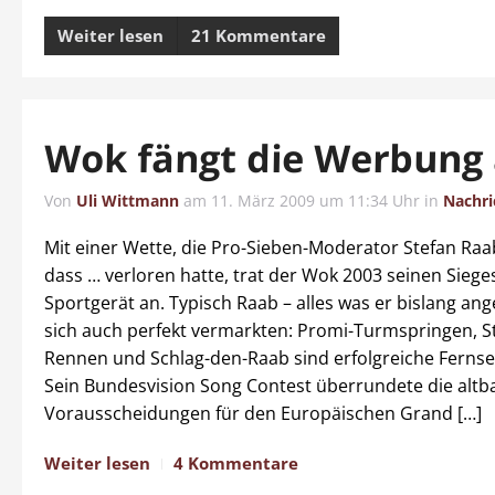
Weiter lesen
21 Kommentare
Wok fängt die Werbung
Von
Uli Wittmann
am
11. März 2009 um 11:34 Uhr
in
Nachri
Mit einer Wette, die Pro-Sieben-Moderator Stefan Raa
dass … verloren hatte, trat der Wok 2003 seinen Siege
Sportgerät an. Typisch Raab – alles was er bislang ange
sich auch perfekt vermarkten: Promi-Turmspringen, S
Rennen und Schlag-den-Raab sind erfolgreiche Ferns
Sein Bundesvision Song Contest überrundete die alt
Vorausscheidungen für den Europäischen Grand […]
Weiter lesen
4 Kommentare