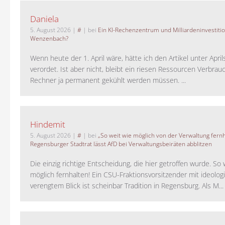
Daniela
5. August 2026
|
#
| bei
Ein KI-Rechenzentrum und Milliardeninvestiti
Wenzenbach?
Wenn heute der 1. April wäre, hätte ich den Artikel unter Apri
verordet. Ist aber nicht, bleibt ein riesen Ressourcen Verbrauc
Rechner ja permanent gekühlt werden müssen. ...
Hindemit
5. August 2026
|
#
| bei
„So weit wie möglich von der Verwaltung fernh
Regensburger Stadtrat lässt AfD bei Verwaltungsbeiräten abblitzen
Die einzig richtige Entscheidung, die hier getroffen wurde. So 
möglich fernhalten! Ein CSU-Fraktionsvorsitzender mit ideolog
verengtem Blick ist scheinbar Tradition in Regensburg. Als M...