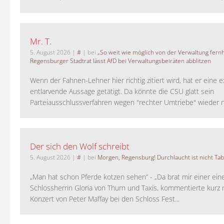
Mr. T.
5. August 2026
|
#
| bei
„So weit wie möglich von der Verwaltung fernh
Regensburger Stadtrat lässt AfD bei Verwaltungsbeiräten abblitzen
Wenn der Fahnen-Lehner hier richtig zitiert wird, hat er eine 
entlarvende Aussage getätigt. Da könnte die CSU glatt sein
Parteiausschlussverfahren wegen "rechter Umtriebe" wieder ne
Der sich den Wolf schreibt
5. August 2026
|
#
| bei
Morgen, Regensburg! Durchlaucht ist nicht Tab
„Man hat schon Pferde kotzen sehen“ - „Da brat mir einer ein
Schlossherrin Gloria von Thurn und Taxis, kommentierte kurz
Konzert von Peter Maffay bei den Schloss Fest...