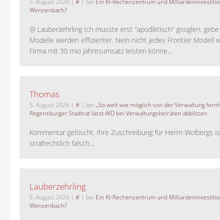
5. August 2026
|
#
| bei
Ein KI-Rechenzentrum und Milliardeninvestiti
Wenzenbach?
@ Lauberzehrling Ich musste erst "apodiktisch" googlen, gebe i
Modelle werden effizienter. Nein nicht jedes Frontier Modell w
Firma mit 30 mio Jahresumsatz leisten könne...
Thomas
5. August 2026
|
#
| bei
„So weit wie möglich von der Verwaltung fernh
Regensburger Stadtrat lässt AfD bei Verwaltungsbeiräten abblitzen
Kommentar gelöscht. Ihre Zuschreibung für Herrn Wolbergs is
strafrechtlich falsch....
Lauberzehrling
5. August 2026
|
#
| bei
Ein KI-Rechenzentrum und Milliardeninvestiti
Wenzenbach?