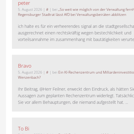
peter
5. August 2026
|
#
| bei
„So weit wie möglich von der Verwaltung fernh
Regensburger Stadtrat lässt AfD bei Verwaltungsbeiräten abblitzen
ich halte es für ein verheerendes signal an die stadtgesellscha
ausgerechnet einen rechtskräftig wegen bestechlichkeit und
vorteilsannahme im zusammenhang mit bautätigkeiten verurteilt
Bravo
5. August 2026
|
#
| bei
Ein KI-Rechenzentrum und Milliardeninvestiti
Wenzenbach?
Ihr Beitrag, @Herr Feilner, erweckt den Eindruck, als hätten Si
Aussagen zum geplanten Rechenzentrum widerlegt. Tatsächlic
Sie vor allem Behauptungen, die niemand aufgestellt hat. ...
To Bi