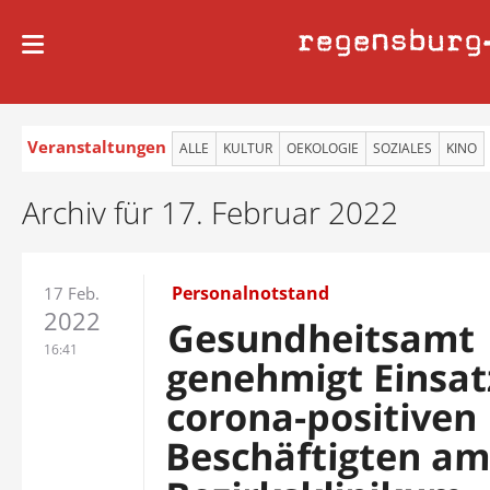
regensburg
Veranstaltungen
ALLE
KULTUR
OEKOLOGIE
SOZIALES
KINO
Archiv für 17. Februar 2022
Personalnotstand
17 Feb.
2022
Gesundheitsamt
16:41
genehmigt Einsat
corona-positiven
Beschäftigten a