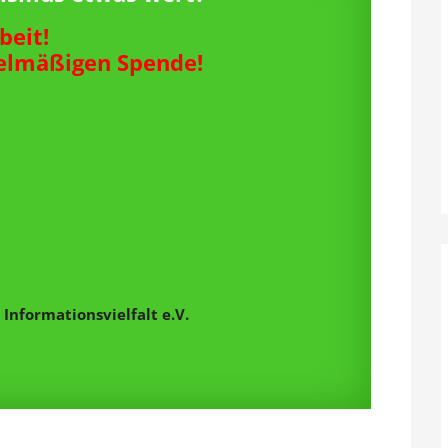
beit!
gelmäßigen Spende!
Informationsvielfalt e.V.