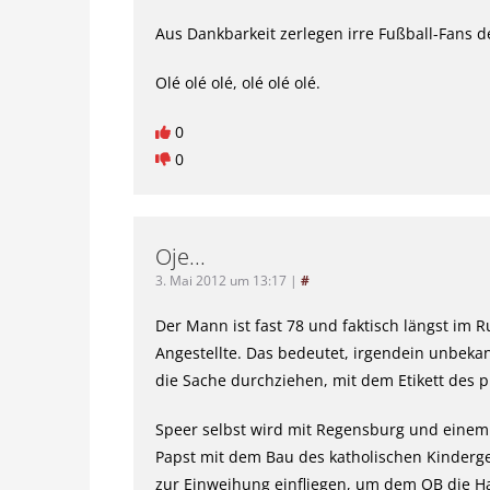
Aus Dankbarkeit zerlegen irre Fußball-Fans 
Olé olé olé, olé olé olé.
0
0
Oje...
3. Mai 2012 um 13:17
|
#
Der Mann ist fast 78 und faktisch längst im 
Angestellte. Das bedeutet, irgendein unbekan
die Sache durchziehen, mit dem Etikett des
Speer selbst wird mit Regensburg und einem 
Papst mit dem Bau des katholischen Kindergear
zur Einweihung einfliegen, um dem OB die H