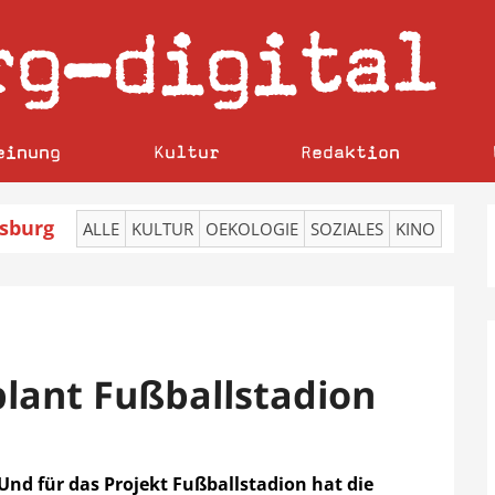
rg
digital
–
einung
Kultur
Redaktion
sburg
ALLE
KULTUR
OEKOLOGIE
SOZIALES
KINO
plant Fußballstadion
nd für das Projekt Fußballstadion hat die