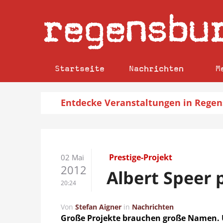
regensbu
Startseite
Nachrichten
M
Entdecke
Veranstaltungen
in Regen
Prestige-Projekt
02 Mai
2012
Albert Speer 
20:24
Von
Stefan Aigner
in
Nachrichten
Große Projekte brauchen große Namen. U