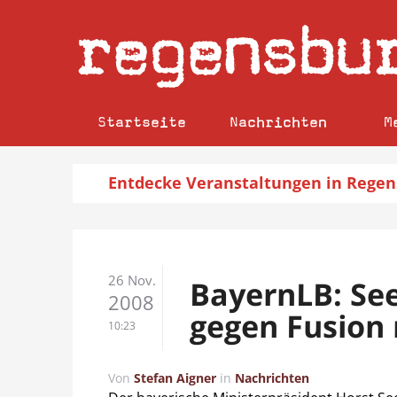
regensbu
Startseite
Nachrichten
M
Entdecke
Veranstaltungen
in Regen
26 Nov.
BayernLB: See
2008
gegen Fusion
10:23
Von
Stefan Aigner
in
Nachrichten