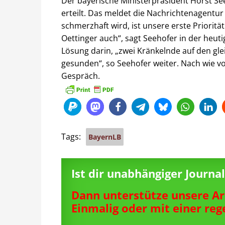
Der bayerische Ministerpräsident Horst Se
erteilt. Das meldet die Nachrichtenagentur
schmerzhaft wird, ist unsere erste Prioritä
Oettinger auch“, sagt Seehofer in der heut
Lösung darin, „zwei Kränkelnde auf den gle
gesunden“, so Seehofer weiter. Nach wie v
Gespräch.
Tags:
BayernLB
Ist dir unabhängiger Journ
Dann unterstütze unsere Ar
Einmalig oder mit einer re