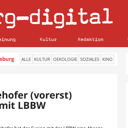
rg
digital
–
einung
Kultur
Redaktion
sburg
ALLE
KULTUR
OEKOLOGIE
SOZIALES
KINO
hofer (vorerst)
 mit LBBW