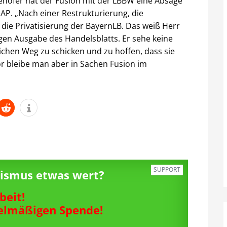
ehofer hat der Fusion mit der LBBW eine Absage
 AP. „Nach einer Restrukturierung, die
t die Privatisierung der BayernLB. Das weiß Herr
igen Ausgabe des Handelsblatts. Er sehe keine
ichen Weg zu schicken und zu hoffen, dass sie
or bleibe man aber in Sachen Fusion im
SUPPORT
alismus etwas wert?
beit!
gelmäßigen Spende!