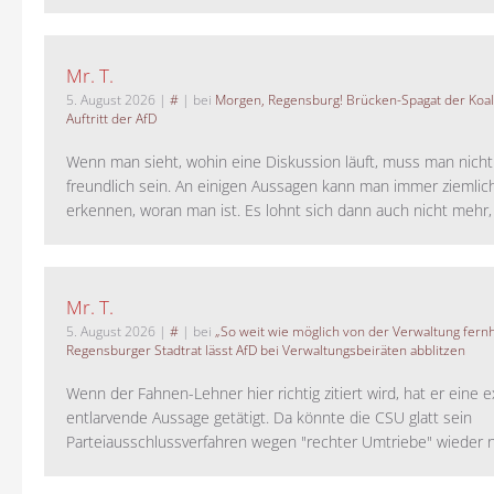
Mr. T.
5. August 2026
|
#
| bei
Morgen, Regensburg! Brücken-Spagat der Koali
Auftritt der AfD
Wenn man sieht, wohin eine Diskussion läuft, muss man nich
freundlich sein. An einigen Aussagen kann man immer ziemlich
erkennen, woran man ist. Es lohnt sich dann auch nicht mehr, a
Mr. T.
5. August 2026
|
#
| bei
„So weit wie möglich von der Verwaltung fernh
Regensburger Stadtrat lässt AfD bei Verwaltungsbeiräten abblitzen
Wenn der Fahnen-Lehner hier richtig zitiert wird, hat er eine 
entlarvende Aussage getätigt. Da könnte die CSU glatt sein
Parteiausschlussverfahren wegen "rechter Umtriebe" wieder ne