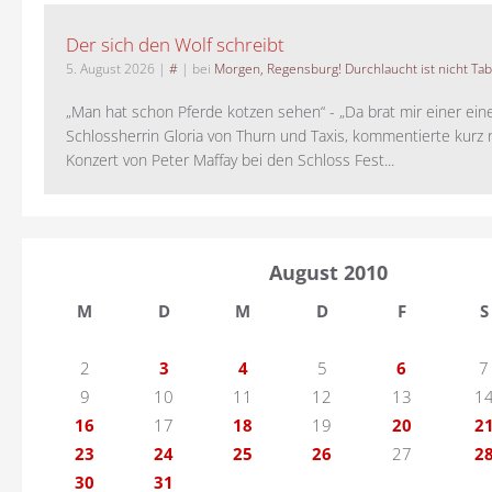
Der sich den Wolf schreibt
5. August 2026
|
#
| bei
Morgen, Regensburg! Durchlaucht ist nicht Tab
„Man hat schon Pferde kotzen sehen“ - „Da brat mir einer ein
Schlossherrin Gloria von Thurn und Taxis, kommentierte kurz
Konzert von Peter Maffay bei den Schloss Fest...
August 2010
M
D
M
D
F
S
2
3
4
5
6
7
9
10
11
12
13
1
16
17
18
19
20
2
23
24
25
26
27
2
30
31