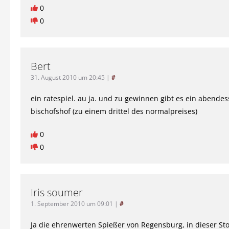
0
0
Bert
31. August 2010 um 20:45
|
#
ein ratespiel. au ja. und zu gewinnen gibt es ein abendes
bischofshof (zu einem drittel des normalpreises)
0
0
Iris soumer
1. September 2010 um 09:01
|
#
Ja die ehrenwerten Spießer von Regensburg, in dieser St