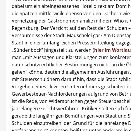
dabei um ein alteingesessenes Hotel direkt am Dom ha
die Spatzen mittlerweile ebenso von den Dächern wie 
Vernetzung der Gastronomenfamilie mit dem Who is 
Regensburg. Der Verzicht auf den Rest der Schulden –
Versäumnisse der Stadt, Mauschelei gar? Am Dienstag 
Stadt in einer umfangreichen Pressemitteilung dagege
„Sündenbock“ hingestellt zu werden (
hier im Wortlau
man „mit Aussagen und Klarstellungen zum konkreten
datenschutzrechtlicher Bestimmungen nicht an die Öff
gehen“ könne, deuten die allgemeinen Ausführunge
mit Steuerschuldnern darauf hin, dass die Stadt schli
Vorgehen eines cleveren Unternehmers gescheitert is
Gewerbesteuer-Nachforderungen aufgrund von Betri
ist die Rede, von Widersprüchen gegen Steuerbesche
jahrelangen Gerichtsverfahren. Kritiker sollten sich fr
gerade die langjährigen Bemühungen von Staat und St
Schulden einzutreiben, der Grund für die jahrelange 
Verfahrens sein“ könnten, heißt es unter anderem in d