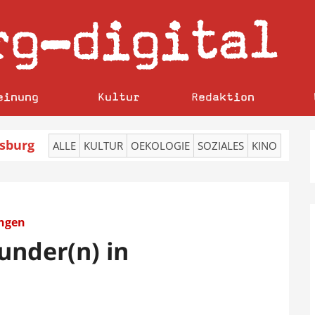
rg
digital
–
einung
Kultur
Redaktion
sburg
ALLE
KULTUR
OEKOLOGIE
SOZIALES
KINO
ungen
under(n) in