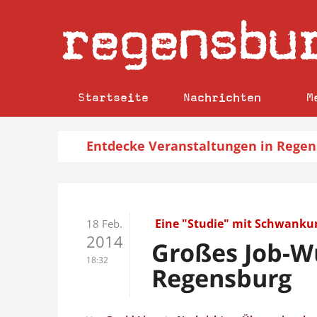
regensbu
Startseite
Nachrichten
M
Entdecke
Veranstaltungen
in Regen
Eine "Studie" mit Schwank
18 Feb.
2014
Großes Job-W
18:32
Regensburg