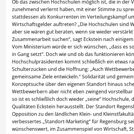
Ob das zwischen Hochschulen möglich ist, die in der 
zunehmend verlernt haben, mit einer Stimme zu spr
stattdessen als Konkurrenten im Verteilungskampf um
Wirtschaftsgelder auftreten? „Die Hochschulen sind 
aber sie wären gut beraten, wenn sie wieder verstärkt
Zusammenarbeit suchen“, sagt Eckstein nach einigem
Vom Ministerium würde er sich wünschen, „dass es s
in Gang setzt“. Doch wie und ob das funktionieren kö
Hochschulpräsidenten kommt schließlich ein etwas ra
Schulterzucken und die Hoffnung: „Auch Wettbewerb
gemeinsame Ziele entwickeln.“ Solidarität und gemei
Konzeptsuche über den eigenen Standort hinaus sche
Wettbewerbern aber nicht eben zwingend vorstellbar 
so ist es schließlich doch wieder „seine“ Hochschule, 
Qualitäten Eckstein herausstellt. Der Standort Regens
Opposition zu den ländlichen Klein- und Kleinstfakultät
verbessertes „Standort-Marketing“ für Regensburg se
wünschenswert, im Zusammenspiel von Wirtschaft, S