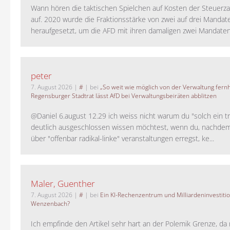
Wann hören die taktischen Spielchen auf Kosten der Steuerza
auf. 2020 wurde die Fraktionsstärke von zwei auf drei Mandat
heraufgesetzt, um die AFD mit ihren damaligen zwei Mandaten 
peter
7. August 2026
|
#
| bei
„So weit wie möglich von der Verwaltung fernh
Regensburger Stadtrat lässt AfD bei Verwaltungsbeiräten abblitzen
@Daniel 6.august 12.29 ich weiss nicht warum du "solch ein t
deutlich ausgeschlossen wissen möchtest, wenn du, nachdem
über "offenbar radikal-linke" veranstaltungen erregst, ke...
Maler, Guenther
7. August 2026
|
#
| bei
Ein KI-Rechenzentrum und Milliardeninvestiti
Wenzenbach?
Ich empfinde den Artikel sehr hart an der Polemik Grenze, da 