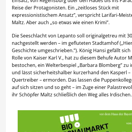
Einsatz, von Regensburg über den Hades bis ins Parad
Reise der Protagonisten. Ein „zeitloses Stück mit
expressionistischem Ansatz”, verspricht Larifari-Meis
Maltz. Aber auch „so etwas wie einen Krimi”.
Die Seeschlacht von Lepanto soll originalgetreu mit 30
nachgestellt werden – im gefluteten Stadtamhof („Hie
Geschichte umgeschrieben.”). König Hansi gefällt sich
Rolle von Kaiser Karl V., hat zu diesem Behufe Autor M
bestochen, ein Welterbespiel „Barbara Blomberg” zu 
und lässt sicherheitshalber kurzerhand den Kasperl –
Quertreiber – ermorden. Das lassen die Puppenkolleg
auf sich sitzen und so geht – im Zuge einer Palastrevo
ihr Schöpfer Maltz schließlich den Weg alles Irdischen.