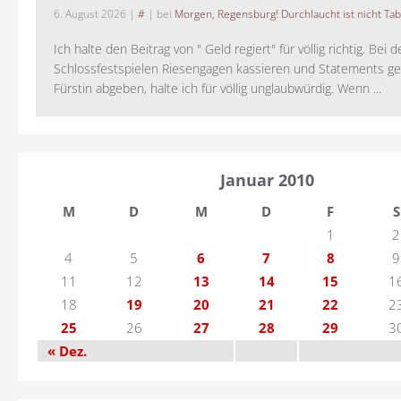
6. August 2026
|
#
| bei
Morgen, Regensburg! Durchlaucht ist nicht Tab
Ich halte den Beitrag von " Geld regiert" für völlig richtig. Bei 
Schlossfestspielen Riesengagen kassieren und Statements ge
Fürstin abgeben, halte ich für völlig unglaubwürdig. Wenn ...
Januar 2010
M
D
M
D
F
S
1
2
4
5
6
7
8
9
11
12
13
14
15
1
18
19
20
21
22
2
25
26
27
28
29
3
« Dez.