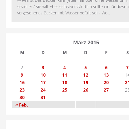
@ Realist Das Becken kann jeder, mit oder ohne Wasser drin, 
soviel er / sie will. Aber selbstverständlich sollte ein für dies
vorgesehenes Becken mit Wasser befüllt sein. Wo...
März 2015
M
D
M
D
F
S
2
3
4
5
6
7
9
10
11
12
13
1
16
17
18
19
20
2
23
24
25
26
27
2
30
31
« Feb.