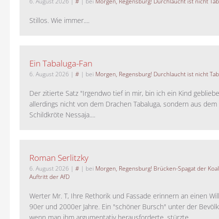
6. August 2026
|
#
| bei
Morgen, Regensburg! Durchlaucht ist nicht Tab
Stillos. Wie immer....
Ein Tabaluga-Fan
6. August 2026
|
#
| bei
Morgen, Regensburg! Durchlaucht ist nicht Tab
Der zitierte Satz "Irgendwo tief in mir, bin ich ein Kind geblie
allerdings nicht von dem Drachen Tabaluga, sondern aus dem 
Schildkröte Nessaja....
Roman Serlitzky
6. August 2026
|
#
| bei
Morgen, Regensburg! Brücken-Spagat der Koali
Auftritt der AfD
Werter Mr. T, Ihre Rethorik und Fassade erinnern an einen Wil
90er und 2000er Jahre. Ein "schöner Bursch" unter der Bevölk
wenn man ihm argumentativ herausforderte, stürzte ...