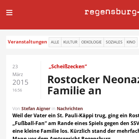
regensburg
Veranstaltungen
ALLE
KULTUR
OEKOLOGIE
SOZIALES
KINO
„Scheißzecken“
23
März
Rostocker Neonazi
2015
Familie an
16:56
Von
Stefan Aigner
in
Nachrichten
Weil der Vater ein St. Pauli-Käppi trug, ging ein Ro
„Fußball-Fan“ am Rande eines Spiels gegen den SSV
eine kleine Familie los. Kürzlich stand der mehrfac
Mann vor dem Amtsgericht Regensburg.