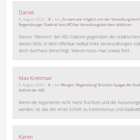
Daniel
6. August 2026
|
#
| bei
„So weit wie möglich von der Verwaltung fernh
Regensburger Stadtrat lässt AfD bei Verwaltungsbeiräten abblitzen
Dieses "Wettern" der AfD-Fraktion gegenüber der städtische
dieses M26, in dem offenbar radikal-linke Veranstaltungen stat
doch durchaus berechtigt. Warum muss man sowas förd...
Max Kreitmair
6. August 2026
|
#
| bei
Morgen, Regensburg! Brücken-Spagat der Koali
Auftritt der AfD
Wenn die Argumente nicht mehr fruchten und die Äusserung
werden, ist das der erste Schritt zu Extremismus und Radikalitä
Karen