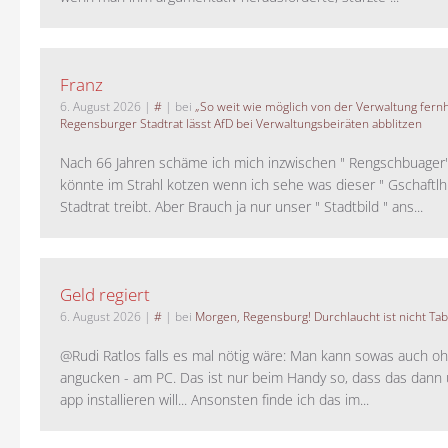
Franz
6. August 2026
|
#
| bei
„So weit wie möglich von der Verwaltung fernh
Regensburger Stadtrat lässt AfD bei Verwaltungsbeiräten abblitzen
Nach 66 Jahren schäme ich mich inzwischen " Rengschbuager" 
könnte im Strahl kotzen wenn ich sehe was dieser " Gschaftl
Stadtrat treibt. Aber Brauch ja nur unser " Stadtbild " ans...
Geld regiert
6. August 2026
|
#
| bei
Morgen, Regensburg! Durchlaucht ist nicht Tab
@Rudi Ratlos falls es mal nötig wäre: Man kann sowas auch o
angucken - am PC. Das ist nur beim Handy so, dass das dann 
app installieren will... Ansonsten finde ich das im...