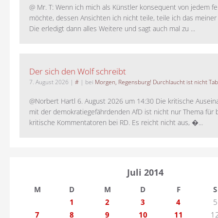
@ Mr. T: Wenn ich mich als Künstler konsequent von jedem fe
möchte, dessen Ansichten ich nicht teile, teile ich das meiner
Die erledigt dann alles Weitere und sagt auch mal zu ...
Der sich den Wolf schreibt
7. August 2026
|
#
| bei
Morgen, Regensburg! Durchlaucht ist nicht Tab
@Norbert Hartl 6. August 2026 um 14:30 Die kritische Ausei
mit der demokratiegefährdenden AfD ist nicht nur Thema für 
kritische Kommentatoren bei RD. Es reicht nicht aus, �...
Juli 2014
M
D
M
D
F
S
1
2
3
4
5
7
8
9
10
11
1