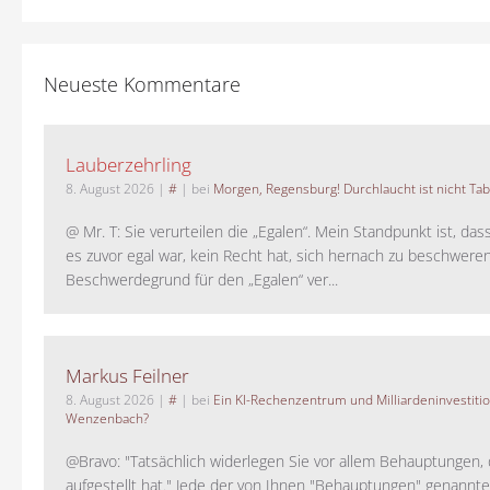
Neueste Kommentare
Lauberzehrling
8. August 2026
|
#
| bei
Morgen, Regensburg! Durchlaucht ist nicht Tab
@ Mr. T: Sie verurteilen die „Egalen“. Mein Standpunkt ist, da
es zuvor egal war, kein Recht hat, sich hernach zu beschwere
Beschwerdegrund für den „Egalen“ ver...
Markus Feilner
8. August 2026
|
#
| bei
Ein KI-Rechenzentrum und Milliardeninvestiti
Wenzenbach?
@Bravo: "Tatsächlich widerlegen Sie vor allem Behauptungen,
aufgestellt hat." Jede der von Ihnen "Behauptungen" genannte