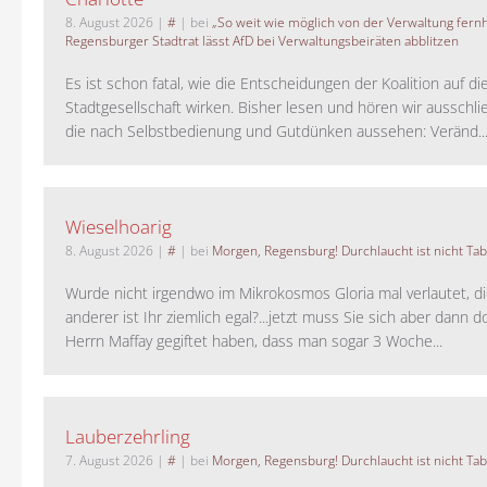
8. August 2026
|
#
| bei
„So weit wie möglich von der Verwaltung fernh
Regensburger Stadtrat lässt AfD bei Verwaltungsbeiräten abblitzen
Es ist schon fatal, wie die Entscheidungen der Koalition auf di
Stadtgesellschaft wirken. Bisher lesen und hören wir ausschli
die nach Selbstbedienung und Gutdünken aussehen: Veränd..
Wieselhoarig
8. August 2026
|
#
| bei
Morgen, Regensburg! Durchlaucht ist nicht Tab
Wurde nicht irgendwo im Mikrokosmos Gloria mal verlautet, d
anderer ist Ihr ziemlich egal?...jetzt muss Sie sich aber dann 
Herrn Maffay gegiftet haben, dass man sogar 3 Woche...
Lauberzehrling
7. August 2026
|
#
| bei
Morgen, Regensburg! Durchlaucht ist nicht Tab