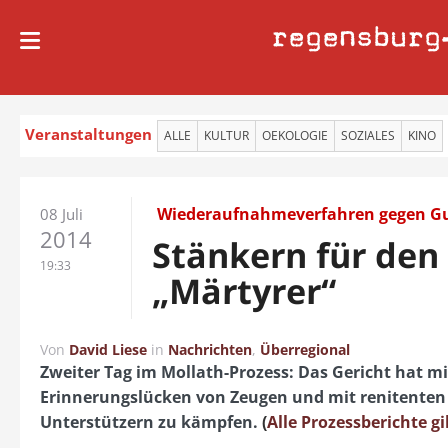
regensburg
Veranstaltungen
ALLE
KULTUR
OEKOLOGIE
SOZIALES
KINO
Wiederaufnahmeverfahren gegen Gu
08 Juli
2014
Stänkern für den
19:33
„Märtyrer“
Von
David Liese
in
Nachrichten
,
Überregional
Zweiter Tag im Mollath-Prozess: Das Gericht hat mi
Erinnerungslücken von Zeugen und mit renitenten
Unterstützern zu kämpfen.
(
Alle Prozessberichte gi