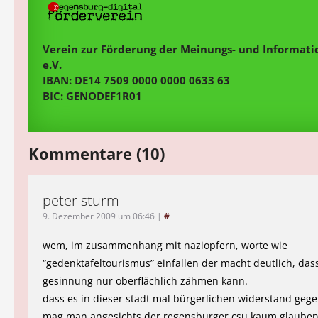
Verein zur Förderung der Meinungs- und Informatio
e.V.
IBAN: DE14 7509 0000 0000 0633 63
BIC: GENODEF1R01
Kommentare (10)
peter sturm
9. Dezember 2009 um 06:46
|
#
wem, im zusammenhang mit naziopfern, worte wie
“gedenktafeltourismus” einfallen der macht deutlich, dass
gesinnung nur oberflächlich zähmen kann.
dass es in dieser stadt mal bürgerlichen widerstand gege
mag man angesichts der regensburger csu kaum glauben