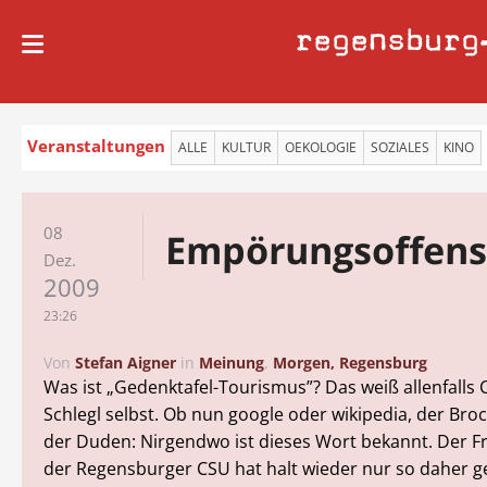
regensburg
Veranstaltungen
ALLE
KULTUR
OEKOLOGIE
SOZIALES
KINO
08
Empörungsoffens
Dez.
2009
23:26
Von
Stefan Aigner
in
Meinung
,
Morgen, Regensburg
Was ist „Gedenktafel-Tourismus”? Das weiß allenfalls 
Schlegl selbst. Ob nun google oder wikipedia, der Br
der Duden: Nirgendwo ist dieses Wort bekannt. Der F
der Regensburger CSU hat halt wieder nur so daher ge