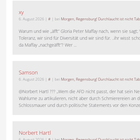
xy
6. August 2026
|
#
| bei
Morgen, Regensburg! Durchlaucht ist nicht Tab
Warum und wie „äfft“ Gloria Peter Maffay nach, wenn sie sagt; 
Toleranz, wir sind für Diversität und wir sind für. ..ihr wisst sch
da Maffay „nachgeäfft“? Wer ...
Samson
6. August 2026
|
#
| bei
Morgen, Regensburg! Durchlaucht ist nicht Tab
@Norbert Hartl ??? „Wem die AFD nicht passt, der hat sein Ne
Wahlurne zu artikulieren, nicht aber durch Schmierereien an d
Schlossmauer und durch politische Statements vor den Konzer
Norbert Hartl
6. August 2026
|
#
| bei
Morgen, Regensburg! Durchlaucht ist nicht Tab