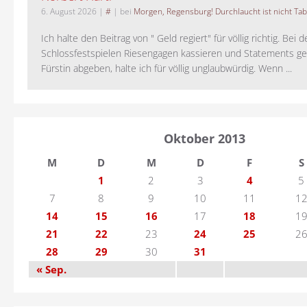
6. August 2026
|
#
| bei
Morgen, Regensburg! Durchlaucht ist nicht Tab
Ich halte den Beitrag von " Geld regiert" für völlig richtig. Bei 
Schlossfestspielen Riesengagen kassieren und Statements ge
Fürstin abgeben, halte ich für völlig unglaubwürdig. Wenn ...
Oktober 2013
M
D
M
D
F
S
1
2
3
4
5
7
8
9
10
11
1
14
15
16
17
18
1
21
22
23
24
25
2
28
29
30
31
« Sep.