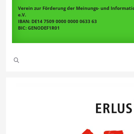
Verein zur Förderung der Meinungs- und Informatio
e.V.
IBAN: DE14 7509 0000 0000 0633 63
BIC: GENODEF1R01