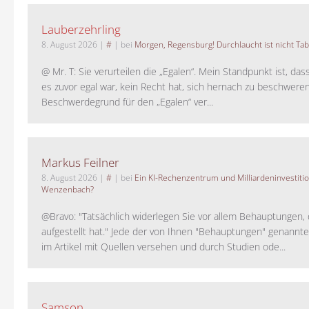
Lauberzehrling
8. August 2026
|
#
| bei
Morgen, Regensburg! Durchlaucht ist nicht Tab
@ Mr. T: Sie verurteilen die „Egalen“. Mein Standpunkt ist, da
es zuvor egal war, kein Recht hat, sich hernach zu beschwere
Beschwerdegrund für den „Egalen“ ver...
Markus Feilner
8. August 2026
|
#
| bei
Ein KI-Rechenzentrum und Milliardeninvestiti
Wenzenbach?
@Bravo: "Tatsächlich widerlegen Sie vor allem Behauptungen,
aufgestellt hat." Jede der von Ihnen "Behauptungen" genannte
im Artikel mit Quellen versehen und durch Studien ode...
Samson