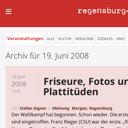
regensburg
Veranstaltungen
ALLE
KULTUR
OEKOLOGIE
SOZIALES
KINO
Archiv für 19. Juni 2008
19 Juni
Friseure, Fotos u
2008
Plattitüden
12:32
Von
Stefan Aigner
in
Meinung
,
Morgen, Regensburg
Der Wahlkampf hat begonnen. Schon wieder. Die erst
sind eingetroffen. Franz Rieger (CSU) war der erste. 