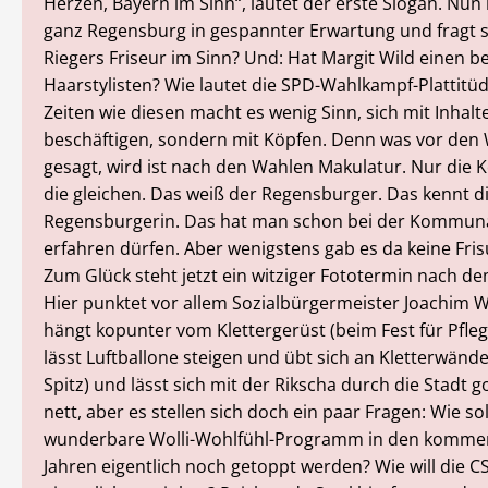
Herzen, Bayern im Sinn“, lautet der erste Slogan. Nun 
ganz Regensburg in gespannter Erwartung und fragt s
Riegers Friseur im Sinn? Und: Hat Margit Wild einen b
Haarstylisten? Wie lautet die SPD-Wahlkampf-Plattitüde
Zeiten wie diesen macht es wenig Sinn, sich mit Inhalt
beschäftigen, sondern mit Köpfen. Denn was vor den
gesagt, wird ist nach den Wahlen Makulatur. Nur die 
die gleichen. Das weiß der Regensburger. Das kennt d
Regensburgerin. Das hat man schon bei der Kommunal
erfahren dürfen. Aber wenigstens gab es da keine Fri
Zum Glück steht jetzt ein witziger Fototermin nach d
Hier punktet vor allem Sozialbürgermeister Joachim W
hängt kopunter vom Klettergerüst (beim Fest für Pfleg
lässt Luftballone steigen und übt sich an Kletterwänd
Spitz) und lässt sich mit der Rikscha durch die Stadt g
nett, aber es stellen sich doch ein paar Fragen: Wie sol
wunderbare Wolli-Wohlfühl-Programm in den komme
Jahren eigentlich noch getoppt werden? Wie will die 