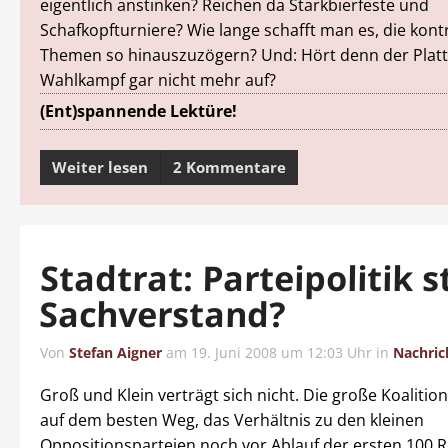
eigentlich anstinken? Reichen da Starkbierfeste und
Schafkopfturniere? Wie lange schafft man es, die kon
Themen so hinauszuzögern? Und: Hört denn der Platt
Wahlkampf gar nicht mehr auf?
(Ent)spannende Lektüre!
Weiter lesen
2 Kommentare
Stadtrat: Parteipolitik s
Sachverstand?
Von
Stefan Aigner
am
19. Juni 2008 um 12:03 Uhr
in
Nachric
Groß und Klein verträgt sich nicht. Die große Koalitio
auf dem besten Weg, das Verhältnis zu den kleinen
Oppositionsparteien noch vor Ablauf der ersten 100 