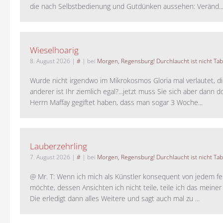
die nach Selbstbedienung und Gutdünken aussehen: Veränd..
Wieselhoarig
8. August 2026
|
#
| bei
Morgen, Regensburg! Durchlaucht ist nicht Tab
Wurde nicht irgendwo im Mikrokosmos Gloria mal verlautet, d
anderer ist Ihr ziemlich egal?...jetzt muss Sie sich aber dann 
Herrn Maffay gegiftet haben, dass man sogar 3 Woche...
Lauberzehrling
7. August 2026
|
#
| bei
Morgen, Regensburg! Durchlaucht ist nicht Tab
@ Mr. T: Wenn ich mich als Künstler konsequent von jedem fe
möchte, dessen Ansichten ich nicht teile, teile ich das meiner
Die erledigt dann alles Weitere und sagt auch mal zu ...