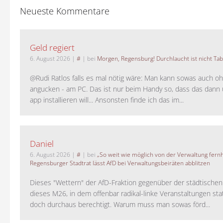
Neueste Kommentare
Geld regiert
6. August 2026
|
#
| bei
Morgen, Regensburg! Durchlaucht ist nicht Tab
@Rudi Ratlos falls es mal nötig wäre: Man kann sowas auch o
angucken - am PC. Das ist nur beim Handy so, dass das dann 
app installieren will... Ansonsten finde ich das im...
Daniel
6. August 2026
|
#
| bei
„So weit wie möglich von der Verwaltung fernh
Regensburger Stadtrat lässt AfD bei Verwaltungsbeiräten abblitzen
Dieses "Wettern" der AfD-Fraktion gegenüber der städtische
dieses M26, in dem offenbar radikal-linke Veranstaltungen stat
doch durchaus berechtigt. Warum muss man sowas förd...