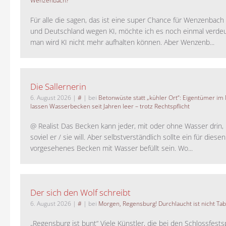
Wenzenbach?
Für alle die sagen, das ist eine super Chance für Wenzenbac
und Deutschland wegen KI, möchte ich es noch einmal verdeut
man wird KI nicht mehr aufhalten können. Aber Wenzenb...
Die Sallernerin
6. August 2026
|
#
| bei
Betonwüste statt „kühler Ort“: Eigentümer im
lassen Wasserbecken seit Jahren leer – trotz Rechtspflicht
@ Realist Das Becken kann jeder, mit oder ohne Wasser drin, 
soviel er / sie will. Aber selbstverständlich sollte ein für dies
vorgesehenes Becken mit Wasser befüllt sein. Wo...
Der sich den Wolf schreibt
6. August 2026
|
#
| bei
Morgen, Regensburg! Durchlaucht ist nicht Tab
„Regensburg ist bunt“ Viele Künstler, die bei den Schlossfests