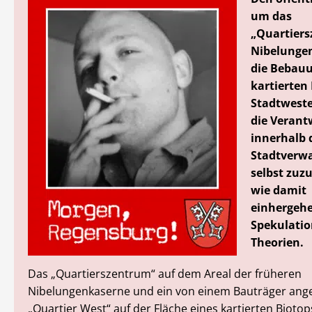
um das
„Quartier
Nibelunge
die Bebauu
kartierten
Stadtweste
die Verant
innerhalb 
Stadtverw
selbst zuz
wie damit
einhergeh
Spekulati
Theorien.
Das „Quartierszentrum“ auf dem Areal der früheren
Nibelungenkaserne und ein von einem Bauträger ang
„Quartier West“ auf der Fläche eines kartierten Biotop