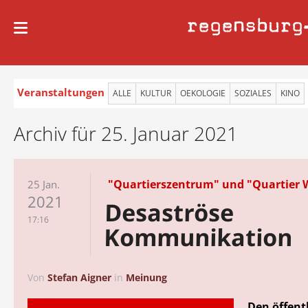
regensburg
Veranstaltungen
ALLE
KULTUR
OEKOLOGIE
SOZIALES
KINO
Archiv für 25. Januar 2021
"Quartierszentrum" und "Quartier 
25 Jan.
2021
Desaströse
17:16
Kommunikation
Von
Stefan Aigner
in
Meinung
Den öffent