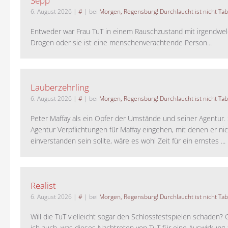
Sepp
6. August 2026
|
#
| bei
Morgen, Regensburg! Durchlaucht ist nicht Tab
Entweder war Frau TuT in einem Rauschzustand mit irgendwel
Drogen oder sie ist eine menschenverachtende Person...
Lauberzehrling
6. August 2026
|
#
| bei
Morgen, Regensburg! Durchlaucht ist nicht Tab
Peter Maffay als ein Opfer der Umstände und seiner Agentur. S
Agentur Verpflichtungen für Maffay eingehen, mit denen er ni
einverstanden sein sollte, wäre es wohl Zeit für ein ernstes ...
Realist
6. August 2026
|
#
| bei
Morgen, Regensburg! Durchlaucht ist nicht Tab
Will die TuT vielleicht sogar den Schlossfestspielen schaden?
ich auch, was dieses Nachtreten von TuT für eine Auswirkung 