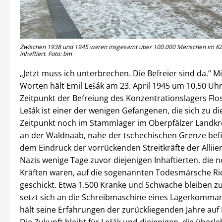
Zwischen 1938 und 1945 waren insgesamt über 100.000 Menschen im KZ
inhaftiert. Foto: bm
„Jetzt muss ich unterbrechen. Die Befreier sind da.“ M
Worten hält Emil Lešák am 23. April 1945 um 10.50 U
Zeitpunkt der Befreiung des Konzentrationslagers Flo
Lešák ist einer der wenigen Gefangenen, die sich zu d
Zeitpunkt noch im Stammlager im Oberpfälzer Landkr
an der Waldnaab, nahe der tschechischen Grenze bef
dem Eindruck der vorrückenden Streitkräfte der Alliie
Nazis wenige Tage zuvor diejenigen Inhaftierten, die n
Kräften waren, auf die sogenannten Todesmärsche R
geschickt. Etwa 1.500 Kranke und Schwache bleiben zu
setzt sich an die Schreibmaschine eines Lagerkomm
hält seine Erfahrungen der zurückliegenden Jahre auf P
Die Zukunft bleibt für Lešák und diejenigen, die über