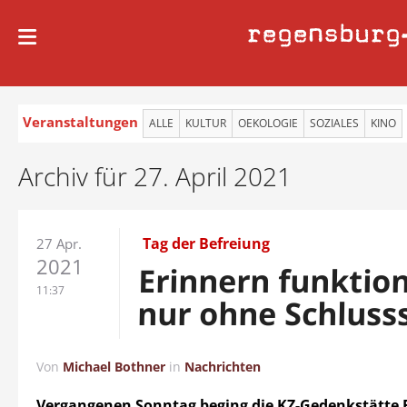
regensburg
Veranstaltungen
ALLE
KULTUR
OEKOLOGIE
SOZIALES
KINO
Archiv für 27. April 2021
Tag der Befreiung
27 Apr.
2021
Erinnern funktion
11:37
nur ohne Schlusss
Von
Michael Bothner
in
Nachrichten
Vergangenen Sonntag beging die KZ-Gedenkstätte 