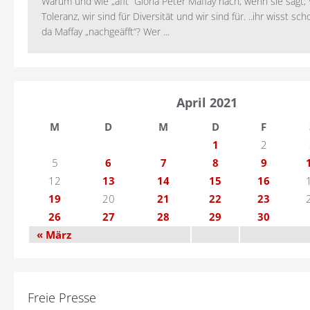
Warum und wie „äfft“ Gloria Peter Maffay nach, wenn sie sagt; 
Toleranz, wir sind für Diversität und wir sind für. ..ihr wisst sch
da Maffay „nachgeäfft“? Wer ...
April 2021
M
D
M
D
F
1
2
5
6
7
8
9
12
13
14
15
16
19
20
21
22
23
26
27
28
29
30
« März
Freie Presse