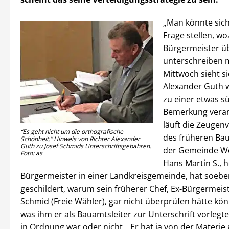
„Man könnte sich
Frage stellen, wo
Bürgermeister ü
unterschreiben 
Mittwoch sieht si
Alexander Guth 
zu einer etwas sü
Bemerkung veran
läuft die Zeuge
“Es geht nicht um die orthografische
des früheren Bau
Schönheit.” Hinweis von Richter Alexander
Guth zu Josef Schmids Unterschriftsgebahren.
der Gemeinde W
Foto: as
Hans Martin S., 
Bürgermeister in einer Landkreisgemeinde, hat soebe
geschildert, warum sein früherer Chef, Ex-Bürgermeist
Schmid (Freie Wähler), gar nicht überprüfen hätte kön
was ihm er als Bauamtsleiter zur Unterschrift vorlegte,
in Ordnung war oder nicht. „Er hat ja von der Materie 