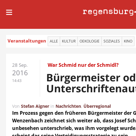
regensburg
Veranstaltungen
ALLE
KULTUR
OEKOLOGIE
SOZIALES
KINO
War Schmid nur der Schmidl?
28 Sep.
2016
Bürgermeister od
14:43
Unterschriftena
Von
Stefan Aigner
in
Nachrichten
,
Überregional
Im Prozess gegen den früheren Bürgermeister der
Wenzenbach zeichnet sich weiter ab, dass Josef Sch
unbesehen unterschrieb, was ihm vorgelegt wurde
scheint das seine Verteidigungsstrategie zu sein.