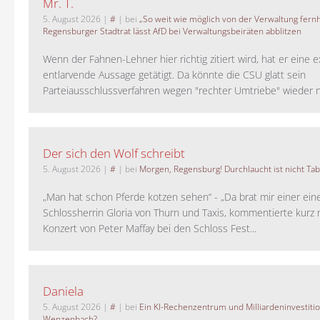
Mr. T.
5. August 2026
|
#
| bei
„So weit wie möglich von der Verwaltung fernh
Regensburger Stadtrat lässt AfD bei Verwaltungsbeiräten abblitzen
Wenn der Fahnen-Lehner hier richtig zitiert wird, hat er eine 
entlarvende Aussage getätigt. Da könnte die CSU glatt sein
Parteiausschlussverfahren wegen "rechter Umtriebe" wieder ne
Der sich den Wolf schreibt
5. August 2026
|
#
| bei
Morgen, Regensburg! Durchlaucht ist nicht Tab
„Man hat schon Pferde kotzen sehen“ - „Da brat mir einer ein
Schlossherrin Gloria von Thurn und Taxis, kommentierte kurz
Konzert von Peter Maffay bei den Schloss Fest...
Daniela
5. August 2026
|
#
| bei
Ein KI-Rechenzentrum und Milliardeninvestiti
Wenzenbach?