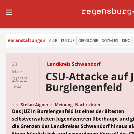
regensburg
Veranstaltungen
ALLE
KULTUR
OEKOLOGIE
SOZIALES
KINO
Landkreis Schwandorf
23
März
CSU-Attacke auf 
2022
Burglengenfeld
16:44
Von
Stefan Aigner
in
Meinung
,
Nachrichten
Das JUZ in Burglengenfeld ist eines der ältesten
selbstverwalteten Jugendzentren überhaupt und gi
die Grenzen des Landkreises Schwandorf hinaus als
Einen kürzlich bekannt gewordenen Vorstoß des C