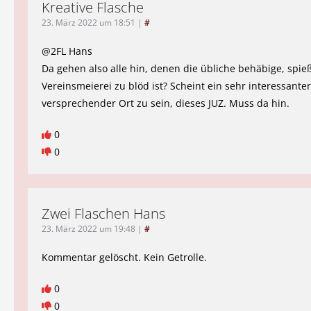
Kreative Flasche
23. März 2022 um 18:51
|
#
@2FL Hans
Da gehen also alle hin, denen die übliche behäbige, spie
Vereinsmeierei zu blöd ist? Scheint ein sehr interessanter,
versprechender Ort zu sein, dieses JUZ. Muss da hin.
0
0
Zwei Flaschen Hans
23. März 2022 um 19:48
|
#
Kommentar gelöscht. Kein Getrolle.
0
0