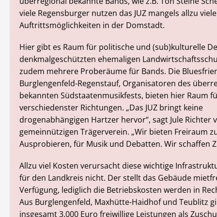
überregional bekannte Bands, wie z.B. Ton Steine Sch
viele Regensburger nutzen das JUZ mangels allzu viele
Auftrittsmöglichkeiten in der Domstadt.
Hier gibt es Raum für politische und (sub)kulturelle De
denkmalgeschützten ehemaligen Landwirtschaftsschul
zudem mehrere Proberäume für Bands. Die Bluesfrie
Burglengenfeld-Regenstauf, Organisatoren des überre
bekannten Südstaatenmusikfests, bieten hier Raum fü
verschiedenster Richtungen. „Das JUZ bringt keine
drogenabhängigen Hartzer hervor“, sagt Jule Richter
gemeinnützigen Trägerverein. „Wir bieten Freiraum z
Ausprobieren, für Musik und Debatten. Wir schaffen Z
Allzu viel Kosten verursacht diese wichtige Infrastruk
für den Landkreis nicht. Der stellt das Gebäude mietfr
Verfügung, lediglich die Betriebskosten werden in Rec
Aus Burglengenfeld, Maxhütte-Haidhof und Teublitz gib
insgesamt 3.000 Euro freiwillige Leistungen als Zuschu