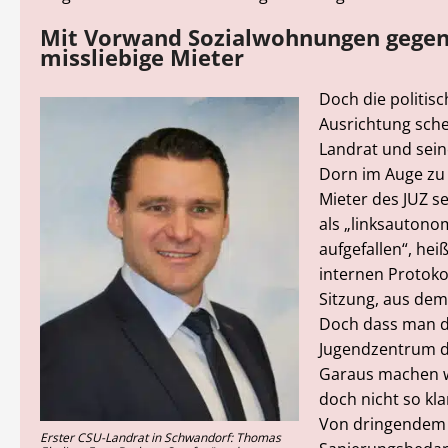
Mit Vorwand Sozialwohnungen gege
missliebige Mieter
Doch die politisc
Ausrichtung sch
Landrat und sein
Dorn im Auge zu 
Mieter des JUZ s
als „linksautono
aufgefallen“, hei
internen Protokol
Sitzung, aus dem 
Doch dass man 
Jugendzentrum d
Garaus machen wi
doch nicht so kl
Von dringendem
Erster CSU-Landrat in Schwandorf: Thomas