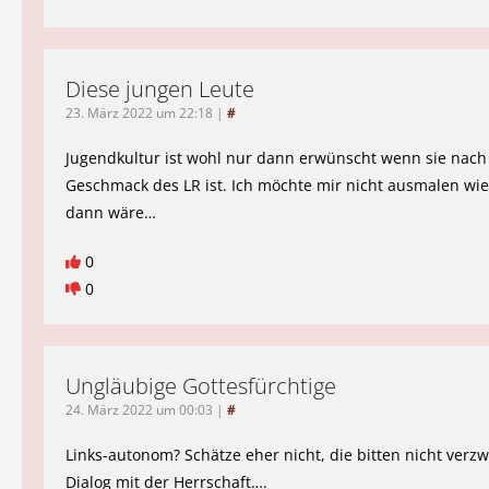
Diese jungen Leute
23. März 2022 um 22:18
|
#
Jugendkultur ist wohl nur dann erwünscht wenn sie nac
Geschmack des LR ist. Ich möchte mir nicht ausmalen wie 
dann wäre…
0
0
Ungläubige Gottesfürchtige
24. März 2022 um 00:03
|
#
Links-autonom? Schätze eher nicht, die bitten nicht verzw
Dialog mit der Herrschaft….