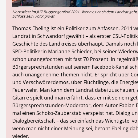
Herbstfest im JUZ Burglengenfeld 2021. Wenn es nach dem Landrat geht,
Schluss sein. Foto: privat
Thomas Ebeling ist ein Politiker zum Anfassen. 2014 
Landrat in Schwandorf gewählt – als erster CSU-Politik
Geschichte des Landkreises überhaupt. Damals noch 
SPD-Politikerin Marianne Schieder, bei seiner Wieder
schon unangefochten mit fast 70 Prozent. In regelmä
Bürgersprechstunden auf seinem Facebook-Kanal sch
auch unangenehme Themen nicht. Er spricht über Co
und Verschwörerdemos, über Flüchtlinge, die Energi
Feuerwehr. Man kann dem Landrat dabei zuschauen, w
Gitarre spielt und man erfährt, dass er mit seinem ge
Bürgersprechstunden-Moderator, dem Autor Fabian B
mal einen Schoko-Zauberstab verspeist hat. Dialog u
Dialogbereitschaft – das sei einfach das Wichtigste, v
wenn man nicht einer Meinung sei, betont Ebeling da
wieder.