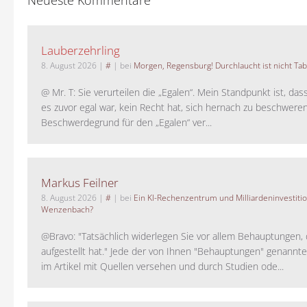
Neueste Kommentare
Lauberzehrling
8. August 2026
|
#
| bei
Morgen, Regensburg! Durchlaucht ist nicht Tab
@ Mr. T: Sie verurteilen die „Egalen“. Mein Standpunkt ist, da
es zuvor egal war, kein Recht hat, sich hernach zu beschwere
Beschwerdegrund für den „Egalen“ ver...
Markus Feilner
8. August 2026
|
#
| bei
Ein KI-Rechenzentrum und Milliardeninvestiti
Wenzenbach?
@Bravo: "Tatsächlich widerlegen Sie vor allem Behauptungen,
aufgestellt hat." Jede der von Ihnen "Behauptungen" genannte
im Artikel mit Quellen versehen und durch Studien ode...