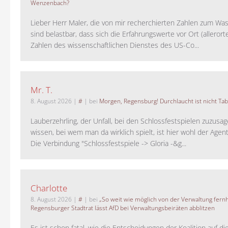
Wenzenbach?
Lieber Herr Maler, die von mir recherchierten Zahlen zum Wa
sind belastbar, dass sich die Erfahrungswerte vor Ort (alleror
Zahlen des wissenschaftlichen Dienstes des US-Co...
Mr. T.
8. August 2026
|
#
| bei
Morgen, Regensburg! Durchlaucht ist nicht Tab
Lauberzehrling, der Unfall, bei den Schlossfestspielen zuzusa
wissen, bei wem man da wirklich spielt, ist hier wohl der Agent
Die Verbindung "Schlossfestspiele -> Gloria -&g...
Charlotte
8. August 2026
|
#
| bei
„So weit wie möglich von der Verwaltung fernh
Regensburger Stadtrat lässt AfD bei Verwaltungsbeiräten abblitzen
Es ist schon fatal, wie die Entscheidungen der Koalition auf di