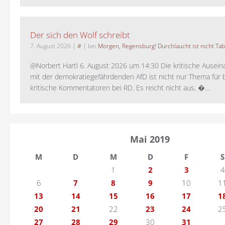
Der sich den Wolf schreibt
7. August 2026
|
#
| bei
Morgen, Regensburg! Durchlaucht ist nicht Tab
@Norbert Hartl 6. August 2026 um 14:30 Die kritische Ausei
mit der demokratiegefährdenden AfD ist nicht nur Thema für 
kritische Kommentatoren bei RD. Es reicht nicht aus, �...
Mai 2019
M
D
M
D
F
S
1
2
3
4
6
7
8
9
10
1
13
14
15
16
17
1
20
21
22
23
24
2
27
28
29
30
31