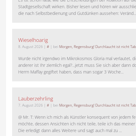
Stadtgesellschaft wirken. Bisher lesen und hören wir ausschli
die nach Selbstbedienung und Gutdünken aussehen: Veränd..
Wieselhoarig
8. August 2026
|
#
| bei
Morgen, Regensburg! Durchlaucht ist nicht Tab
Wurde nicht irgendwo im Mikrokosmos Gloria mal verlautet, d
anderer ist Ihr ziemlich egal?...jetzt muss Sie sich aber dann 
Herrn Maffay gegiftet haben, dass man sogar 3 Woche...
Lauberzehrling
7. August 2026
|
#
| bei
Morgen, Regensburg! Durchlaucht ist nicht Tab
@ Mr. T: Wenn ich mich als Künstler konsequent von jedem fe
möchte, dessen Ansichten ich nicht teile, teile ich das meiner
Die erledigt dann alles Weitere und sagt auch mal zu ...