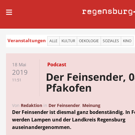
regensburg
Veranstaltungen
ALLE
KULTUR
OEKOLOGIE
SOZIALES
KINO
Podcast
18 Mai
2019
Der Feinsender, 0
11:51
Pfakofen
Von
Redaktion
in
Der Feinsender
,
Meinung
Der Feinsender ist diesmal ganz bodenständig. In F
werden Lampen und der Landkreis Regensburg
auseinandergenommen.