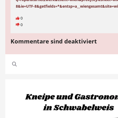
8&ie=UTF-8&getfields=*&entsp=a__wiengesamt&site=w
0
0
Kommentare sind deaktiviert