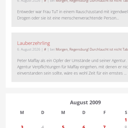
6. August 2026
|
#
| bei
Morgen, Regensburg! Durchlaucht ist nicht Tab
Entweder war Frau TuT in einem Rauschzustand mit irgendwel
Drogen oder sie ist eine menschenverachtende Person...
Lauberzehrling
6. August 2026
|
#
| bei
Morgen, Regensburg! Durchlaucht ist nicht Tab
Peter Maffay als ein Opfer der Umstände und seiner Agentur. S
Agentur Verpflichtungen für Maffay eingehen, mit denen er ni
einverstanden sein sollte, wäre es wohl Zeit für ein ernstes ...
August 2009
M
D
M
D
F
S
1
3
4
5
6
7
8