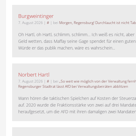
Burgweintinger
7. August 2026
|
#
| bei
Morgen, Regensburg! Durchlaucht ist nicht Tab
Oh Hartl, oh Hartl, schlimm, schlimm… Ich weiß es nicht, aber 
Geld wetten, dass Maffay seine Gage spendet für einen guten
Würde er das publik machen, wäre es wahrschein...
Norbert Hartl
7. August 2026
|
#
| bei
„So weit wie möglich von der Verwaltung fernh
Regensburger Stadtrat lässt AfD bei Verwaltungsbeiräten abblitzen
Wann hören die taktischen Spielchen auf Kosten der Steuerza
auf. 2020 wurde die Fraktionsstärke von zwei auf drei Mandat
heraufgesetzt, um die AFD mit ihren damaligen zwei Mandaten 