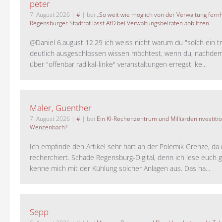
peter
7. August 2026
|
#
| bei
„So weit wie möglich von der Verwaltung fernh
Regensburger Stadtrat lässt AfD bei Verwaltungsbeiräten abblitzen
@Daniel 6.august 12.29 ich weiss nicht warum du "solch ein t
deutlich ausgeschlossen wissen möchtest, wenn du, nachdem
über "offenbar radikal-linke" veranstaltungen erregst, ke...
Maler, Guenther
7. August 2026
|
#
| bei
Ein KI-Rechenzentrum und Milliardeninvestiti
Wenzenbach?
Ich empfinde den Artikel sehr hart an der Polemik Grenze, da 
recherchiert. Schade Regensburg-Digital, denn ich lese euch g
kenne mich mit der Kühlung solcher Anlagen aus. Das ha...
Sepp