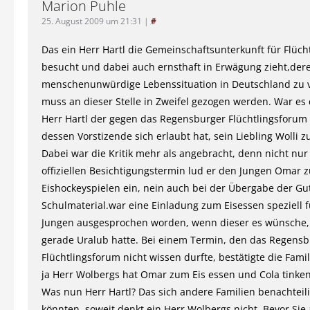
Marion Puhle
25. August 2009 um 21:31
|
#
Das ein Herr Hartl die Gemeinschaftsunterkunft für Flüch
besucht und dabei auch ernsthaft in Erwägung zieht,der
menschenunwürdige Lebenssituation in Deutschland zu 
muss an dieser Stelle in Zweifel gezogen werden. War es
Herr Hartl der gegen das Regensburger Flüchtlingsforum p
dessen Vorstizende sich erlaubt hat, sein Liebling Wolli zu
Dabei war die Kritik mehr als angebracht, denn nicht nu
offiziellen Besichtigungstermin lud er den Jungen Omar 
Eishockeyspielen ein, nein auch bei der Übergabe der Gu
Schulmaterial.war eine Einladung zum Eisessen speziell f
Jungen ausgesprochen worden, wenn dieser es wünsche, 
gerade Uralub hatte. Bei einem Termin, den das Regens
Flüchtlingsforum nicht wissen durfte, bestätigte die Famil
ja Herr Wolbergs hat Omar zum Eis essen und Cola tinke
Was nun Herr Hartl? Das sich andere Familien benachteili
könnten, soweit denkt ein Herr Wolbergs nicht. Bevor Sie