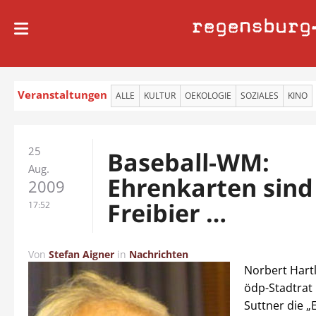
regensburg
Veranstaltungen
ALLE
KULTUR
OEKOLOGIE
SOZIALES
KINO
25
Baseball-WM:
Aug.
Ehrenkarten sind
2009
Freibier …
17:52
Von
Stefan Aigner
in
Nachrichten
Norbert Hartl
ödp-Stadtrat
Suttner die „