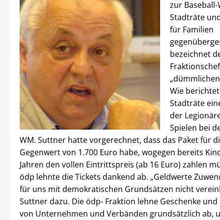
zur Baseball
Stadträte un
für Familien
gegenübergest
bezeichnet d
Fraktionschef
„dümmlichen 
Wie berichtet 
Stadträte ein
der Legionär
Spielen bei d
WM. Suttner hatte vorgerechnet, dass das Paket für d
Gegenwert von 1.700 Euro habe, wogegen bereits Kin
Jahren den vollen Eintrittspreis (ab 16 Euro) zahlen m
ödp lehnte die Tickets dankend ab. „Geldwerte Zuwe
für uns mit demokratischen Grundsätzen nicht vereinb
Suttner dazu. Die ödp- Fraktion lehne Geschenke und 
von Unternehmen und Verbänden grundsätzlich ab, 