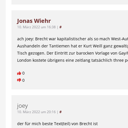
Jonas Wiehr
10. März 2022 um 16:38
|
#
ach joey: Brecht war kapitalistischer als so mach West-Au
Aushandeln der Tantiemen hat er Kurt Weill ganz gewalt
Tisch gezogen. Der Eintritt zur barocken Vorlage von Gay
London kostete übrigens eine zeitlang tatsächlich three p
0
0
joey
10. März 2022 um 20:16
|
#
der für mich beste Text(teil) von Brecht ist