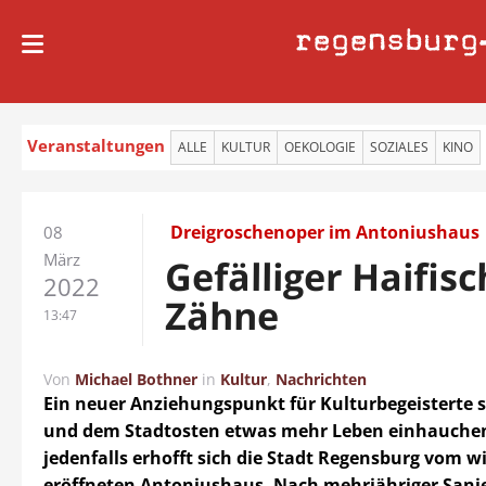
regensburg
Veranstaltungen
ALLE
KULTUR
OEKOLOGIE
SOZIALES
KINO
Dreigroschenoper im Antoniushaus
08
März
Gefälliger Haifis
2022
Zähne
13:47
Von
Michael Bothner
in
Kultur
,
Nachrichten
Ein neuer Anziehungspunkt für Kulturbegeisterte so
und dem Stadtosten etwas mehr Leben einhauche
jedenfalls erhofft sich die Stadt Regensburg vom w
eröffneten Antoniushaus. Nach mehrjähriger Sanie