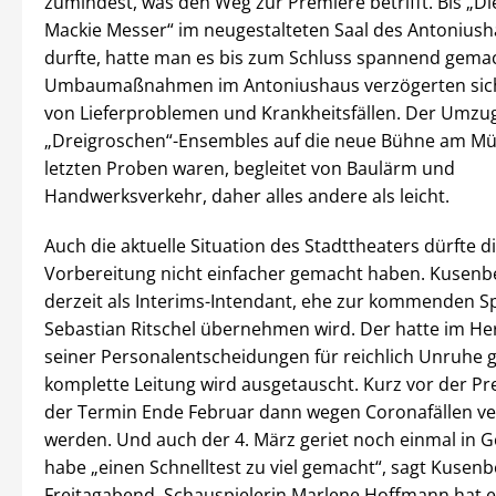
zumindest, was den Weg zur Premiere betrifft. Bis „Di
Mackie Messer“ im neugestalteten Saal des Antoniush
durfte, hatte man es bis zum Schluss spannend gemac
Umbaumaßnahmen im Antoniushaus verzögerten sic
von Lieferproblemen und Krankheitsfällen. Der Umzu
„Dreigroschen“-Ensembles auf die neue Bühne am Mü
letzten Proben waren, begleitet von Baulärm und
Handwerksverkehr, daher alles andere als leicht.
Auch die aktuelle Situation des Stadttheaters dürfte d
Vorbereitung nicht einfacher gemacht haben. Kusenbe
derzeit als Interims-Intendant, ehe zur kommenden Sp
Sebastian Ritschel übernehmen wird. Der hatte im H
seiner Personalentscheidungen für reichlich Unruhe g
komplette Leitung wird ausgetauscht. Kurz vor der P
der Termin Ende Februar dann wegen Coronafällen v
werden. Und auch der 4. März geriet noch einmal in 
habe „einen Schnelltest zu viel gemacht“, sagt Kusenb
Freitagabend. Schauspielerin Marlene Hoffmann hat 