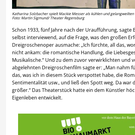
Katharina Solzbacher spielt Mackie Messer als kühlen und gelangweilten
Foto: Martin Sigmund/ Theater Regensburg
Schon 1933, fünf Jahre nach der Uraufführung, sagte B
selbst interviewend, auf die Frage, was den großen Erf
Dreigroschenoper ausmache: „Ich fürchte, all das, wo
nicht ankam: die romantische Handlung, die Liebesges
Musikalische.“ Und zu dem zuvor verwirklichten und 
abgelehnten Dreigroschenfilm sagte er: „Man nahm für
das, was ich in diesem Stück verspottet habe, die Roma
Sentimentalität usw., und ließ den Spott weg. Da war 
größer.“ Das Theaterstück hatte ein dem Künstler hö
Eigenleben entwickelt.