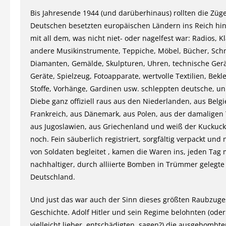
Bis Jahresende 1944 (und darüberhinaus) rollten die Züg
Deutschen besetzten europäischen Ländern ins Reich hin
mit all dem, was nicht niet- oder nagelfest war: Radios, Kl
andere Musikinstrumente, Teppiche, Möbel, Bücher, Sch
Diamanten, Gemälde, Skulpturen, Uhren, technische Gerä
Geräte, Spielzeug, Fotoapparate, wertvolle Textilien, Bekl
Stoffe, Vorhänge, Gardinen usw. schleppten deutsche, un
Diebe ganz offiziell raus aus den Niederlanden, aus Belgi
Frankreich, aus Dänemark, aus Polen, aus der damaligen 
aus Jugoslawien, aus Griechenland und weiß der Kuckuc
noch. Fein säuberlich registriert, sorgfältig verpackt und 
von Soldaten begleitet , kamen die Waren ins, jeden Tag
nachhaltiger, durch alliierte Bomben in Trümmer gelegte
Deutschland.
Und just das war auch der Sinn dieses größten Raubzuge
Geschichte. Adolf Hitler und sein Regime belohnten (oder
vielleicht lieber, entschädigten, sagen?) die ausgebombt