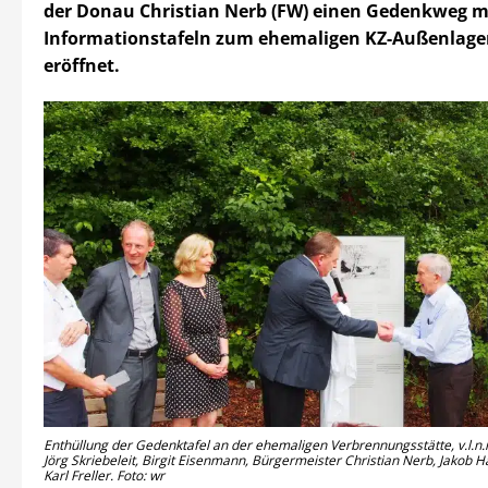
der Donau Christian Nerb (FW) einen Gedenkweg m
Informationstafeln zum ehemaligen KZ-Außenlager S
eröffnet.
Enthüllung der Gedenktafel an der ehemaligen Verbrennungsstätte, v.l.n.
Jörg Skriebeleit, Birgit Eisenmann, Bürgermeister Christian Nerb, Jakob Ha
Karl Freller. Foto: wr