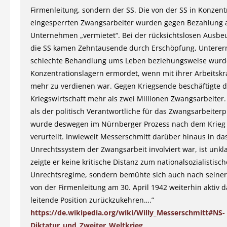
Firmenleitung, sondern der SS. Die von der SS in Konzent
eingesperrten Zwangsarbeiter wurden gegen Bezahlung 
Unternehmen „vermietet“. Bei der rücksichtslosen Ausbe
die SS kamen Zehntausende durch Erschöpfung, Untere
schlechte Behandlung ums Leben beziehungsweise wurd
Konzentrationslagern ermordet, wenn mit ihrer Arbeitskra
mehr zu verdienen war. Gegen Kriegsende beschäftigte d
Kriegswirtschaft mehr als zwei Millionen Zwangsarbeiter. 
als der politisch Verantwortliche für das Zwangsarbeite
wurde deswegen im Nürnberger Prozess nach dem Krieg
verurteilt. Inwieweit Messerschmitt darüber hinaus in da
Unrechtssystem der Zwangsarbeit involviert war, ist unkla
zeigte er keine kritische Distanz zum nationalsozialistisc
Unrechtsregime, sondern bemühte sich auch nach seine
von der Firmenleitung am 30. April 1942 weiterhin aktiv 
leitende Position zurückzukehren….”
https://de.wikipedia.org/wiki/Willy_Messerschmitt#NS-
Diktatur_und_Zweiter_Weltkrieg