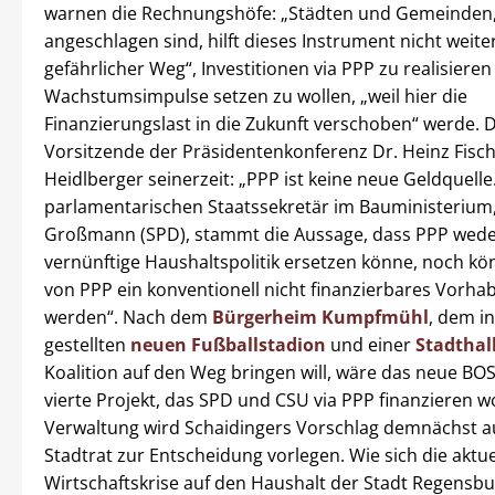
warnen die Rechnungshöfe: „Städten und Gemeinden, d
angeschlagen sind, hilft dieses Instrument nicht weiter.
gefährlicher Weg“, Investitionen via PPP zu realisier
Wachstumsimpulse setzen zu wollen, „weil hier die
Finanzierungslast in die Zukunft verschoben“ werde. 
Vorsitzende der Präsidentenkonferenz Dr. Heinz Fisch
Heidlberger seinerzeit: „PPP ist keine neue Geldquell
parlamentarischen Staatssekretär im Bauministerium
Großmann (SPD), stammt die Aussage, dass PPP wede
vernünftige Haushaltspolitik ersetzen könne, noch kön
von PPP ein konventionell nicht finanzierbares Vorhab
werden“. Nach dem
Bürgerheim Kumpfmühl
, dem i
gestellten
neuen Fußballstadion
und einer
Stadthal
Koalition auf den Weg bringen will, wäre das neue B
vierte Projekt, das SPD und CSU via PPP finanzieren wo
Verwaltung wird Schaidingers Vorschlag demnächst 
Stadtrat zur Entscheidung vorlegen. Wie sich die aktue
Wirtschaftskrise auf den Haushalt der Stadt Regensb