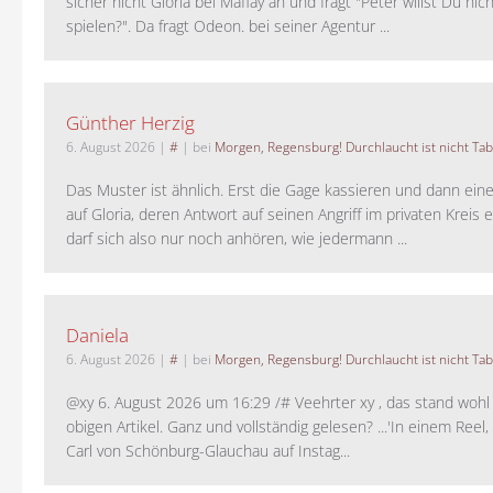
sicher nicht Gloria bei Maffay an und fragt "Peter willst Du nic
spielen?". Da fragt Odeon. bei seiner Agentur ...
Günther Herzig
6. August 2026
|
#
| bei
Morgen, Regensburg! Durchlaucht ist nicht Tab
Das Muster ist ähnlich. Erst die Gage kassieren und dann ein
auf Gloria, deren Antwort auf seinen Angriff im privaten Kreis e
darf sich also nur noch anhören, wie jedermann ...
Daniela
6. August 2026
|
#
| bei
Morgen, Regensburg! Durchlaucht ist nicht Tab
@xy 6. August 2026 um 16:29 /# Veehrter xy , das stand woh
obigen Artikel. Ganz und vollständig gelesen? ...'In einem Reel,
Carl von Schönburg-Glauchau auf Instag...