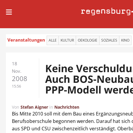
regensburg
Veranstaltungen
ALLE
KULTUR
OEKOLOGIE
SOZIALES
KINO
18
Keine Verschuldu
Nov.
Auch BOS-Neubau
2008
PPP-Modell werd
15:56
Von
Stefan Aigner
in
Nachrichten
Bis Mitte 2010 soll mit dem Bau eines Ergänzungsneub
Berufsoberschule begonnen werden. Darauf hat sich d
aus SPD und CSU zwischenzeitlich verständigt. Oberb