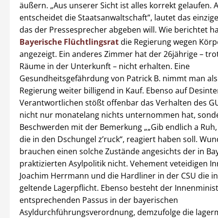
äußern. „Aus unserer Sicht ist alles korrekt gelaufen. 
entscheidet die Staatsanwaltschaft”, lautet das einzig
das der Pressesprecher abgeben will. Wie berichtet ha
Bayerische Flüchtlingsrat
die Regierung wegen Körp
angezeigt. Ein anderes Zimmer hat der 26jährige – trot
Räume in der Unterkunft – nicht erhalten. Eine
Gesundheitsgefährdung von Patrick B. nimmt man als
Regierung weiter billigend in Kauf. Ebenso auf Desint
Verantwortlichen stößt offenbar das Verhalten des GU
nicht nur monatelang nichts unternommen hat, sond
Beschwerden mit der Bemerkung „„Gib endlich a Ruh, s
die in den Dschungel z’ruck“, reagiert haben soll. Wu
brauchen einen solche Zustände angesichts der in Ba
praktizierten Asylpolitik nicht. Vehement veteidigen I
Joachim Herrmann und die Hardliner in der CSU die i
geltende Lagerpflicht. Ebenso besteht der Innenminist
entsprechenden Passus in der bayerischen
Asyldurchführungsverordnung, demzufolge die lager