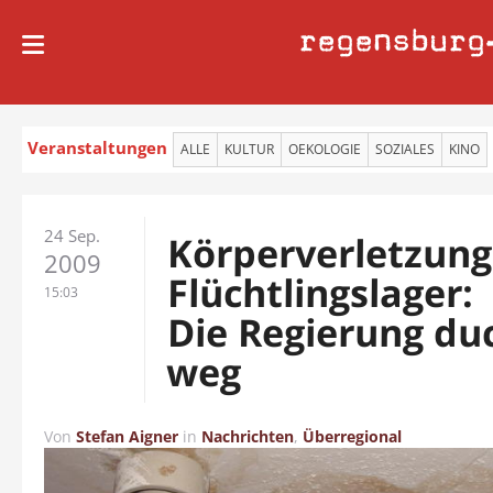
regensburg
Veranstaltungen
ALLE
KULTUR
OEKOLOGIE
SOZIALES
KINO
24 Sep.
Körperverletzung
2009
Flüchtlingslager:
15:03
Die Regierung duc
weg
Von
Stefan Aigner
in
Nachrichten
,
Überregional