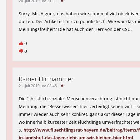
20. Juli 2010 um 21:31
|
#
Sorry, Mr. Aigner, das haben wir schonmal viel objektiver
dürfen. Der Artikel ist mir zu populistisch. Wie war das m
Meinungsfreiheit? Die hat auch der Herr von der CSU.
0
0
Rainer Hirthammer
21. Juli 2010 um 08:45
|
#
Die “christlich-soziale” Menschenverachtung ist nicht nur
Meinung, die “Besserwisser” hier verteidigt sehen will – s
immer wieder auch sehr konkret, ganz akut dieser Tage i
wo innerhalb kürzester Zeit Flüchtlinge umverfrachtet we
s.
http://www.fluechtlingsrat-bayern.de/beitrag/items/f
in-landshut-das-lager-zieht-um-wir-bleiben-hier.html