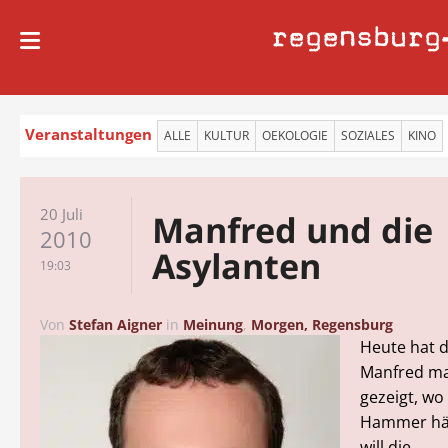
regensburg
Veranstaltungen
ALLE
KULTUR
OEKOLOGIE
SOZIALES
KINO
20 Juli
Manfred und die
2010
Asylanten
19:03
Von
Stefan Aigner
in
Meinung
,
Morgen, Regensburg
Heute hat 
Manfred mal
gezeigt, wo
Hammer hän
will die