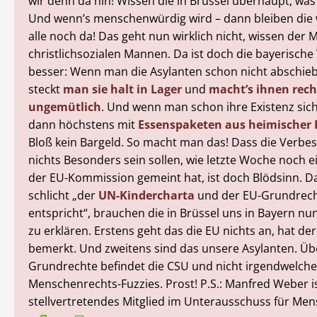
wir denn da hin! Wissen die in Brüssel überhaupt, was
Und wenn’s menschenwürdig wird – dann bleiben die
alle noch da! Das geht nun wirklich nicht, wissen der
christlichsozialen Mannen. Da ist doch die bayerische 
besser: Wenn man die Asylanten schon nicht abschie
steckt
man sie halt in Lager
und
macht’s ihnen rech
ungemütlich
. Und wenn man schon ihre Existenz sic
dann höchstens mit
Essenspaketen aus heimischer 
Bloß kein Bargeld. So macht man das! Dass die Verbe
nichts Besonders sein sollen, wie letzte Woche noch e
der EU-Kommission gemeint hat, ist doch Blödsinn. D
schlicht „der
UN-Kindercharta
und der EU-Grundrech
entspricht“, brauchen die in Brüssel uns in Bayern nun
zu erklären. Erstens geht das die EU nichts an, hat de
bemerkt. Und zweitens sind das unsere Asylanten. Üb
Grundrechte befindet die CSU und nicht irgendwelche
Menschenrechts-Fuzzies. Prost! P.S.: Manfred Weber i
stellvertretendes Mitglied im Unterausschuss für Me