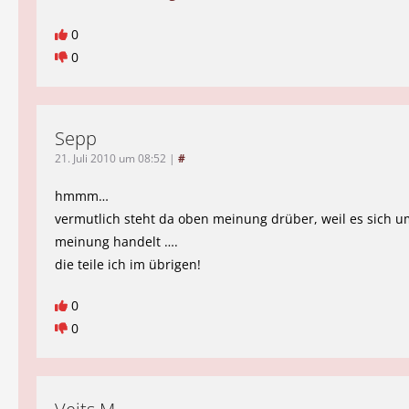
0
0
Sepp
21. Juli 2010 um 08:52
|
#
hmmm…
vermutlich steht da oben meinung drüber, weil es sich u
meinung handelt ….
die teile ich im übrigen!
0
0