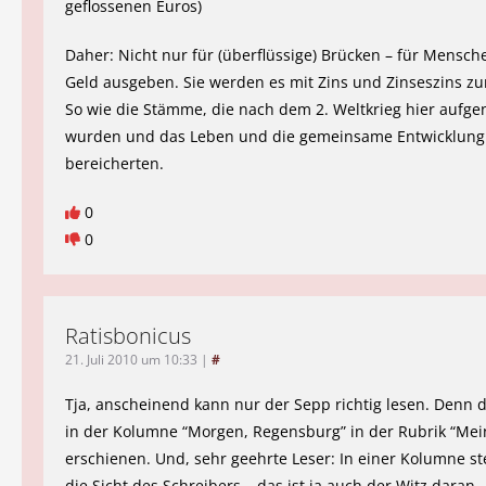
geflossenen Euros)
Daher: Nicht nur für (überflüssige) Brücken – für Mensch
Geld ausgeben. Sie werden es mit Zins und Zinseszins zu
So wie die Stämme, die nach dem 2. Weltkrieg hier auf
wurden und das Leben und die gemeinsame Entwicklung
bereicherten.
0
0
Ratisbonicus
21. Juli 2010 um 10:33
|
#
Tja, anscheinend kann nur der Sepp richtig lesen. Denn d
in der Kolumne “Morgen, Regensburg” in der Rubrik “Me
erschienen. Und, sehr geehrte Leser: In einer Kolumne s
die Sicht des Schreibers – das ist ja auch der Witz daran.