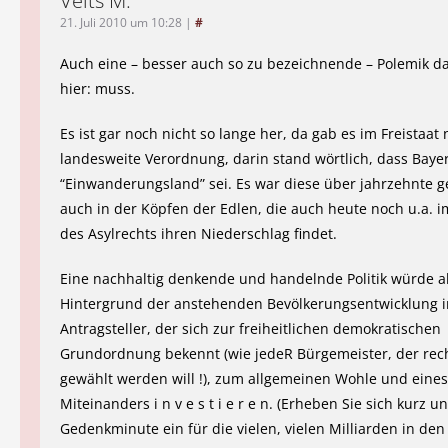
Veits M.
21. Juli 2010 um 10:28
|
#
Auch eine – besser auch so zu bezeichnende – Polemik da
hier: muss.
Es ist gar noch nicht so lange her, da gab es im Freistaat
landesweite Verordnung, darin stand wörtlich, dass Bayer
“Einwanderungsland” sei. Es war diese über jahrzehnte g
auch in der Köpfen der Edlen, die auch heute noch u.a.
des Asylrechts ihren Niederschlag findet.
Eine nachhaltig denkende und handelnde Politik würde a
Hintergrund der anstehenden Bevölkerungsentwicklung i
Antragsteller, der sich zur freiheitlichen demokratischen
Grundordnung bekennt (wie jedeR Bürgemeister, der re
gewählt werden will !), zum allgemeinen Wohle und ein
Miteinanders i n v e s t i e r e n. (Erheben Sie sich kurz u
Gedenkminute ein für die vielen, vielen Milliarden in de