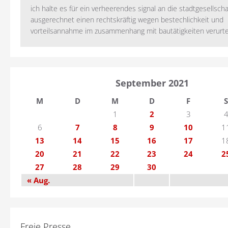
ich halte es für ein verheerendes signal an die stadtgesellscha
ausgerechnet einen rechtskräftig wegen bestechlichkeit und
vorteilsannahme im zusammenhang mit bautätigkeiten verurteilt
September 2021
M
D
M
D
F
S
1
2
3
6
7
8
9
10
1
13
14
15
16
17
1
20
21
22
23
24
2
27
28
29
30
« Aug.
Freie Presse