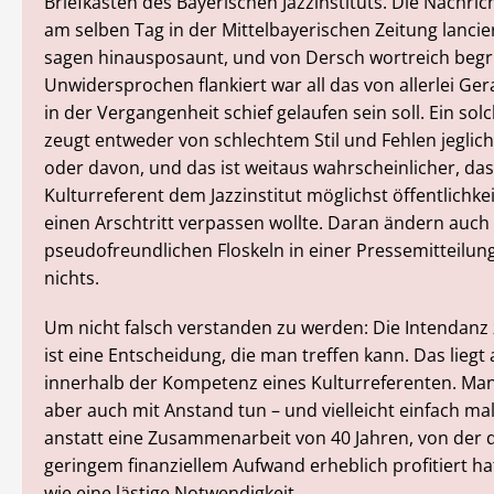
Briefkasten des Bayerischen Jazzinstituts. Die Nachri
am selben Tag in der Mittelbayerischen Zeitung lancie
sagen hinausposaunt, und von Dersch wortreich begr
Unwidersprochen flankiert war all das von allerlei Ge
in der Vergangenheit schief gelaufen sein soll. Ein so
zeugt entweder von schlechtem Stil und Fehlen jegli
oder davon, und das ist weitaus wahrscheinlicher, das
Kulturreferent dem Jazzinstitut möglichst öffentlichk
einen Arschtritt verpassen wollte. Daran ändern auch 
pseudofreundlichen Floskeln in einer Pressemitteilun
nichts.
Um nicht falsch verstanden zu werden: Die Intendanz
ist eine Entscheidung, die man treffen kann. Das liegt
innerhalb der Kompetenz eines Kulturreferenten. Ma
aber auch mit Anstand tun – und vielleicht einfach ma
anstatt eine Zusammenarbeit von 40 Jahren, von der d
geringem finanziellem Aufwand erheblich profitiert h
wie eine lästige Notwendigkeit.