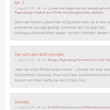
Mr. T.
5. August 2026
|
#
| bei
„So weit wie möglich von der Verwaltung fernh
Regensburger Stadtrat lässt AfD bei Verwaltungsbeiräten abblitzen
Wenn der Fahnen-Lehner hier richtig zitiert wird, hat er eine 
entlarvende Aussage getätigt. Da könnte die CSU glatt sein
Parteiausschlussverfahren wegen "rechter Umtriebe" wieder ne
Der sich den Wolf schreibt
5. August 2026
|
#
| bei
Morgen, Regensburg! Durchlaucht ist nicht Tab
„Man hat schon Pferde kotzen sehen“ - „Da brat mir einer ein
Schlossherrin Gloria von Thurn und Taxis, kommentierte kurz
Konzert von Peter Maffay bei den Schloss Fest...
Daniela
5. August 2026
|
#
| bei
Ein KI-Rechenzentrum und Milliardeninvestiti