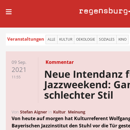
regensburg
Veranstaltungen
ALLE
KULTUR
OEKOLOGIE
SOZIALES
KINO
Kommentar
09 Sep.
2021
Neue Intendanz f
11:55
Jazzweekend: Ga
schlechter Stil
Von
Stefan Aigner
in
Kultur
,
Meinung
Von heute auf morgen hat Kulturreferent Wolfgan
Bayerischen Jazzinstitut den Stuhl vor die Tür geste