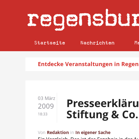
regensbu
Startseite
Nachrichten
M
Entdecke
Veranstaltungen
in Regen
03 März
Presseerkläru
2009
Stiftung & Co.
18:33
Von
Redaktion
in
In eigener Sache