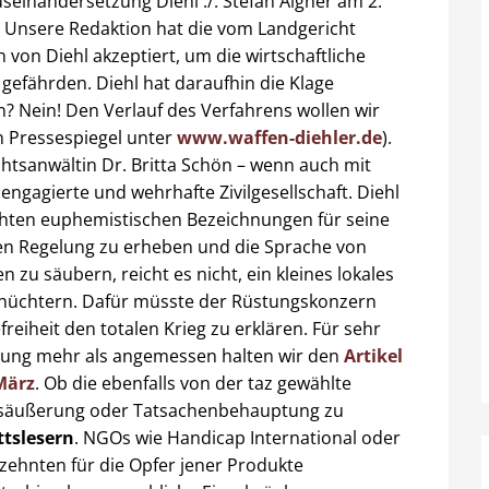
Auseinandersetzung Diehl ./. Stefan Aigner am 2.
 Unsere Redaktion hat die vom Landgericht
 von Diehl akzeptiert, um die wirtschaftliche
 gefährden. Diehl hat daraufhin die Klage
Nein! Den Verlauf des Verfahrens wollen wir
n Pressespiegel unter
www.waffen-diehler.de
).
tsanwältin Dr. Britta Schön – wenn auch mit
engagierte und wehrhafte Zivilgesellschaft. Diehl
chten euphemistischen Bezeichnungen für seine
gen Regelung zu erheben und die Sprache von
zu säubern, reicht es nicht, ein kleines lokales
hüchtern. Dafür müsste der Rüstungskonzern
iheit den totalen Krieg zu erklären. Für sehr
ldung mehr als angemessen halten wir den
Artikel
März
. Ob die ebenfalls von der taz gewählte
säußerung oder Tatsachenbehauptung zu
tslesern
. NGOs wie Handicap International oder
rzehnten für die Opfer jener Produkte