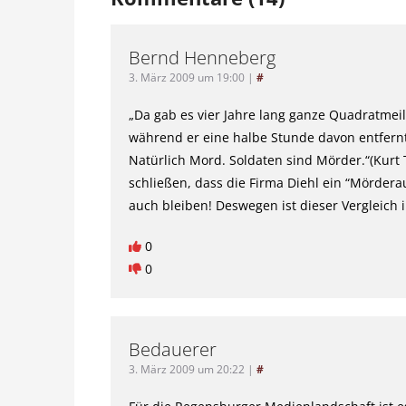
Bernd Henneberg
3. März 2009 um 19:00
|
#
„Da gab es vier Jahre lang ganze Quadratmei
während er eine halbe Stunde davon entfernt
Natürlich Mord. Soldaten sind Mörder.“(Kurt
schließen, dass die Firma Diehl ein “Mörderaus
auch bleiben! Deswegen ist dieser Vergleich i
0
0
Bedauerer
3. März 2009 um 20:22
|
#