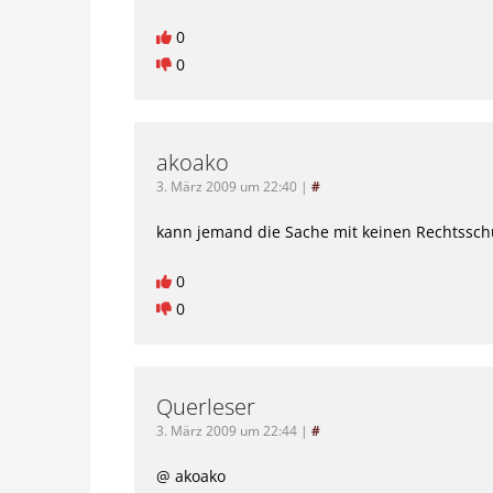
0
0
akoako
3. März 2009 um 22:40
|
#
kann jemand die Sache mit keinen Rechtsschu
0
0
Querleser
3. März 2009 um 22:44
|
#
@ akoako