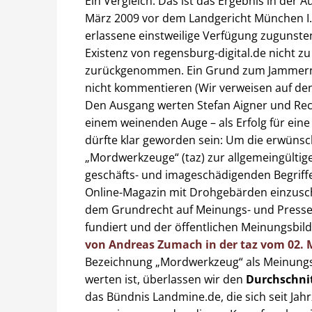
Ein Vergleich. Das ist das Ergebnis in der 
März 2009 vor dem Landgericht München I.
erlassene einstweilige Verfügung zugunsten
Existenz von regensburg-digital.de nicht zu
zurückgenommen. Ein Grund zum Jammern? 
nicht kommentieren (Wir verweisen auf de
Den Ausgang werten Stefan Aigner und Rech
einem weinenden Auge – als Erfolg für eine 
dürfte klar geworden sein: Um die erwüns
„Mordwerkzeuge“ (taz) zur allgemeingülti
geschäfts- und imageschädigenden Begriffen 
Online-Magazin mit Drohgebärden einzusc
dem Grundrecht auf Meinungs- und Pressefre
fundiert und der öffentlichen Meinungsbi
von Andreas Zumach in der taz vom 02. 
Bezeichnung „Mordwerkzeug“ als Meinung
werten ist, überlassen wir den
Durchschnit
das Bündnis Landmine.de, die sich seit Jah