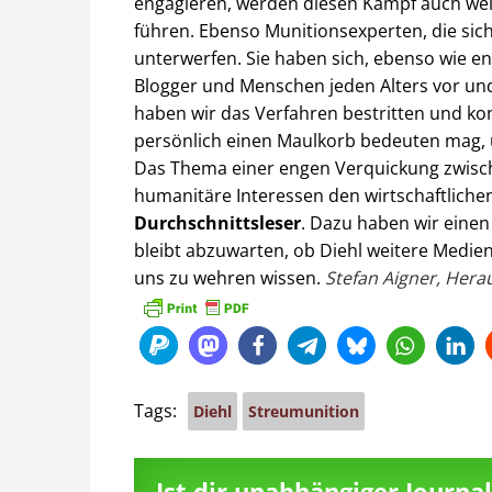
engagieren, werden diesen Kampf auch wei
führen. Ebenso Munitionsexperten, die sich
unterwerfen. Sie haben sich, ebenso wie en
Blogger und Menschen jeden Alters vor und
haben wir das Verfahren bestritten und kon
persönlich einen Maulkorb bedeuten mag,
Das Thema einer engen Verquickung zwisc
humanitäre Interessen den wirtschaftlich
Durchschnittsleser
. Dazu haben wir einen 
bleibt abzuwarten, ob Diehl weitere Medien
uns zu wehren wissen.
Stefan Aigner, Hera
Tags:
Diehl
Streumunition
Ist dir unabhängiger Journ