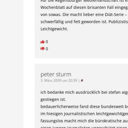
Für die Regensburger Medienlandschaft ist e
Wochenblatt auf diesen brisanten Fall eingega
von sowas. Die macht lieber eine Diät-Serie 
schwerfällig und fett geworden ist. Publizist
Leichtgewicht.
0
0
peter sturm
3. März 2009 um 20:59
|
#
ich bedanke mich ausdrücklich bei stefan aign
gestiegen ist.
bedauerlicherweise fand diese bundesweit b
im hiesigen journalistischen leichtgewicht(g
fassungslos macht mich die bürokratische aus
einen jungen journalisten ungeschützt einen 