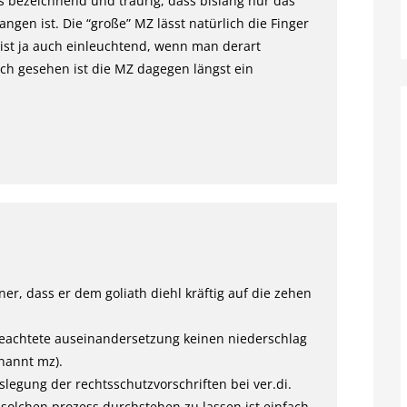
s bezeichnend und traurig, dass bislang nur das
ngen ist. Die “große” MZ lässt natürlich die Finger
– ist ja auch einleuchtend, wenn man derart
isch gesehen ist die MZ dagegen längst ein
er, dass er dem goliath diehl kräftig auf die zehen
eachtete auseinandersetzung keinen niederschlag
enannt mz).
legung der rechtsschutzvorschriften bei ver.di.
solchen prozess durchstehen zu lassen ist einfach