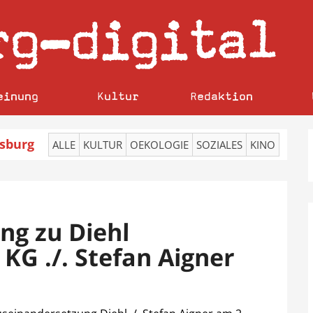
rg
digital
–
einung
Kultur
Redaktion
sburg
ALLE
KULTUR
OEKOLOGIE
SOZIALES
KINO
ng zu Diehl
 KG ./. Stefan Aigner