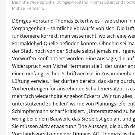
Deutliche Widersprüche: Dömges-Vorstand Thomas Eckert und Hochb
Michael Hermann.
Dömges-Vorstand Thomas Eckert wies – wie schon in 
Vergangenheit – sämtliche Vorwürfe von sich. Die Lüf
funktioniere korrekt, man wisse nicht, wo sich eine we
Formaldehyd-Quelle befinden könnte. Ohnehin sei m
der Stadt noch von der Schule selbst jemals mit irge
Vorwürfen konfrontiert worden. Eine Aussage, die auf
Widerspruch von Michel Hermann stieß, der unter an
einen umfangreichen Schriftwechsel in Zusammenhan
Lüftung verwies. Hier dürften bereits, das klang durch,
Vorbereitungen für anstehende Schadenersatzprozess
mehrfach wiederholte Angebot Eckerts „Wir tun alles
unterstützend zu helfen“ wurde von Planungsreferenti
Schimpfermann scharf kritisiert. „Unterstützend zu hel
wenig bei einem Bauwerk, das Sie selbst geplant und 
Sie müssen aktiv etwas tun.“ Eine Aussage, die auch d
Vorstandsvorsitzende der Dömges AG, Thomas Fischer