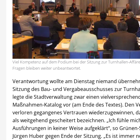
Viel Kompetenz auf dem Podium bei der Sitzung zur Turnhallen-Affäre
Fragen bleiben weiter unbeantwortet.
Verantwortung wollte am Dienstag niemand übernehm
Sitzung des Bau- und Vergabeausschusses zur Turnhal
legte die Stadtverwaltung zwar einen vielversprechen
Maßnahmen-Katalog vor (am Ende des Textes). Den V
verloren gegangenes Vertrauen wiederzugewinnen, d
als weitgehend gescheitert bezeichnen. „Ich fühle mich
Ausführungen in keiner Weise aufgeklärt“, so Grünen-
Jürgen Huber gegen Ende der Sitzung. „Es ist immer n