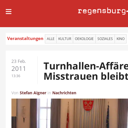
regensburg
Veranstaltungen
ALLE
KULTUR
OEKOLOGIE
SOZIALES
KINO
23 Feb.
Turnhallen-Affäre
2011
Misstrauen bleib
13:36
Von
Stefan Aigner
in
Nachrichten