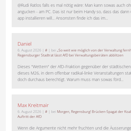
@Rudi Ratlos falls es mal nötig wäre: Man kann sowas auch o
angucken - am PC. Das ist nur beim Handy so, dass das dann 
app installieren will... Ansonsten finde ich das im...
Daniel
6. August 2026
|
#
| bei
„So weit wie möglich von der Verwaltung fernh
Regensburger Stadtrat lässt AfD bei Verwaltungsbeiräten abblitzen
Dieses "Wettern" der AfD-Fraktion gegenüber der städtische
dieses M26, in dem offenbar radikal-linke Veranstaltungen stat
doch durchaus berechtigt. Warum muss man sowas förd...
Max Kreitmair
6. August 2026
|
#
| bei
Morgen, Regensburg! Brücken-Spagat der Koali
Auftritt der AfD
Wenn die Argumente nicht mehr fruchten und die Äusserung