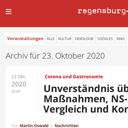
regensburg
Veranstaltungen
ALLE
KULTUR
OEKOLOGIE
SOZIALES
KINO
Archiv für 23. Oktober 2020
Corona und Gastronomie
23 Okt.
2020
Unverständnis ü
20:00
Maßnahmen, NS-
Vergleich und Ko
Von
Martin Oswald
in
Nachrichten