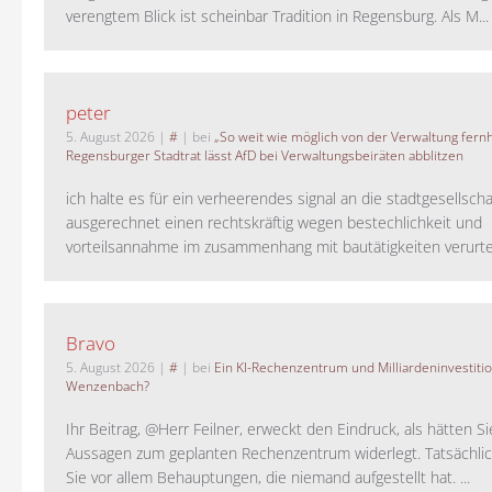
verengtem Blick ist scheinbar Tradition in Regensburg. Als M...
peter
5. August 2026
|
#
| bei
„So weit wie möglich von der Verwaltung fernh
Regensburger Stadtrat lässt AfD bei Verwaltungsbeiräten abblitzen
ich halte es für ein verheerendes signal an die stadtgesellscha
ausgerechnet einen rechtskräftig wegen bestechlichkeit und
vorteilsannahme im zusammenhang mit bautätigkeiten verurteilt
Bravo
5. August 2026
|
#
| bei
Ein KI-Rechenzentrum und Milliardeninvestiti
Wenzenbach?
Ihr Beitrag, @Herr Feilner, erweckt den Eindruck, als hätten Si
Aussagen zum geplanten Rechenzentrum widerlegt. Tatsächlic
Sie vor allem Behauptungen, die niemand aufgestellt hat. ...