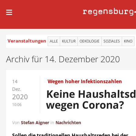
regensburg
Veranstaltungen
ALLE
KULTUR
OEKOLOGIE
SOZIALES
KINO
Archiv für 14. Dezember 2020
Wegen hoher Infektionszahlen
14
Dez.
Keine Haushalts
2020
wegen Corona?
10:06
Von
Stefan Aigner
in
Nachrichten
Sollen die traditionellen Haushaltsreden bei der