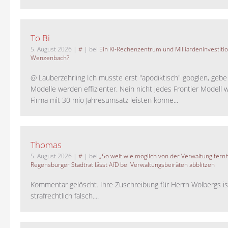
To Bi
5. August 2026
|
#
| bei
Ein KI-Rechenzentrum und Milliardeninvestiti
Wenzenbach?
@ Lauberzehrling Ich musste erst "apodiktisch" googlen, gebe i
Modelle werden effizienter. Nein nicht jedes Frontier Modell w
Firma mit 30 mio Jahresumsatz leisten könne...
Thomas
5. August 2026
|
#
| bei
„So weit wie möglich von der Verwaltung fernh
Regensburger Stadtrat lässt AfD bei Verwaltungsbeiräten abblitzen
Kommentar gelöscht. Ihre Zuschreibung für Herrn Wolbergs is
strafrechtlich falsch....