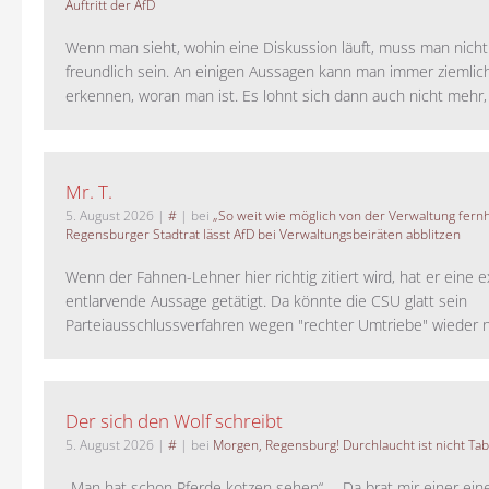
Auftritt der AfD
Wenn man sieht, wohin eine Diskussion läuft, muss man nich
freundlich sein. An einigen Aussagen kann man immer ziemlich
erkennen, woran man ist. Es lohnt sich dann auch nicht mehr, a
Mr. T.
5. August 2026
|
#
| bei
„So weit wie möglich von der Verwaltung fernh
Regensburger Stadtrat lässt AfD bei Verwaltungsbeiräten abblitzen
Wenn der Fahnen-Lehner hier richtig zitiert wird, hat er eine 
entlarvende Aussage getätigt. Da könnte die CSU glatt sein
Parteiausschlussverfahren wegen "rechter Umtriebe" wieder ne
Der sich den Wolf schreibt
5. August 2026
|
#
| bei
Morgen, Regensburg! Durchlaucht ist nicht Tab
„Man hat schon Pferde kotzen sehen“ - „Da brat mir einer ein