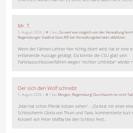
Mr. T.
5. August 2026
|
#
| bei
„So weit wie möglich von der Verwaltung fernh
Regensburger Stadtrat lässt AfD bei Verwaltungsbeiräten abblitzen
Wenn der Fahnen-Lehner hier richtig zitiert wird, hat er eine 
entlarvende Aussage getätigt. Da könnte die CSU glatt sein
Parteiausschlussverfahren wegen "rechter Umtriebe" wieder ne
Der sich den Wolf schreibt
5. August 2026
|
#
| bei
Morgen, Regensburg! Durchlaucht ist nicht Tab
„Man hat schon Pferde kotzen sehen“ - „Da brat mir einer ein
Schlossherrin Gloria von Thurn und Taxis, kommentierte kurz
Konzert von Peter Maffay bei den Schloss Fest...