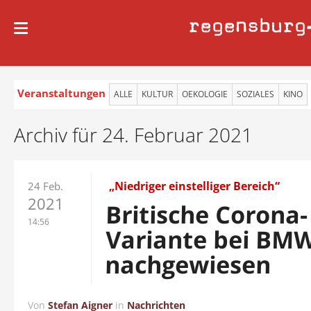
regensburg
Veranstaltungen
ALLE
KULTUR
OEKOLOGIE
SOZIALES
KINO
Archiv für 24. Februar 2021
„Niedriger einstelliger Bereich“
24 Feb.
2021
Britische Corona-
14:56
Variante bei BM
nachgewiesen
Von
Stefan Aigner
in
Nachrichten