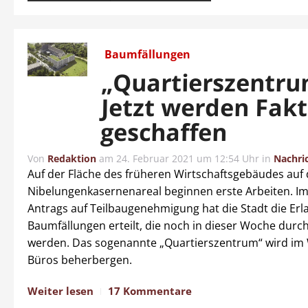
Baumfällungen
„Quartierszentru
Jetzt werden Fak
geschaffen
Von
Redaktion
am
24. Februar 2021 um 12:54 Uhr
in
Nachri
Auf der Fläche des früheren Wirtschaftsgebäudes auf
Nibelungenkasernenareal beginnen erste Arbeiten. Im
Antrags auf Teilbaugenehmigung hat die Stadt die Erl
Baumfällungen erteilt, die noch in dieser Woche durc
werden. Das sogenannte „Quartierszentrum“ wird im
Büros beherbergen.
Weiter lesen
17 Kommentare