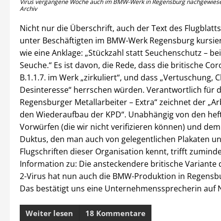
Virus vergangene Woche auch im BMW-Werk in Regensburg nachgewiese
Archiv
Nicht nur die Überschrift, auch der Text des Flugblatts
unter Beschäftigten im BMW-Werk Regensburg kursiert,
wie eine Anklage: „Stückzahl statt Seuchenschutz – be
Seuche.“ Es ist davon, die Rede, dass die britische Co
B.1.1.7. im Werk „zirkuliert“, und dass „Vertuschung,
Desinteresse“ herrschen würden. Verantwortlich für di
Regensburger Metallarbeiter – Extra“ zeichnet der „A
den Wiederaufbau der KPD“. Unabhängig von den hef
Vorwürfen (die wir nicht verifizieren können) und dem
Duktus, den man auch von gelegentlichen Plakaten u
Flugschriften dieser Organisation kennt, trifft zumind
Information zu: Die ansteckendere britische Variante
2-Virus hat nun auch die BMW-Produktion in Regensbu
Das bestätigt uns eine Unternehmenssprecherin auf 
Weiter lesen
18 Kommentare