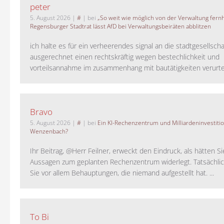
peter
5. August 2026
|
#
| bei
„So weit wie möglich von der Verwaltung fernh
Regensburger Stadtrat lässt AfD bei Verwaltungsbeiräten abblitzen
ich halte es für ein verheerendes signal an die stadtgesellscha
ausgerechnet einen rechtskräftig wegen bestechlichkeit und
vorteilsannahme im zusammenhang mit bautätigkeiten verurteilt
Bravo
5. August 2026
|
#
| bei
Ein KI-Rechenzentrum und Milliardeninvestiti
Wenzenbach?
Ihr Beitrag, @Herr Feilner, erweckt den Eindruck, als hätten Si
Aussagen zum geplanten Rechenzentrum widerlegt. Tatsächlic
Sie vor allem Behauptungen, die niemand aufgestellt hat. ...
To Bi