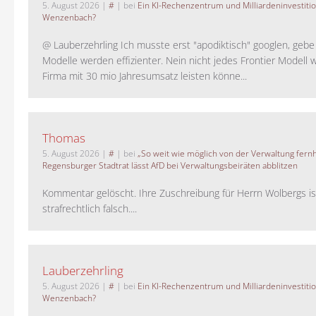
5. August 2026
|
#
| bei
Ein KI-Rechenzentrum und Milliardeninvestiti
Wenzenbach?
@ Lauberzehrling Ich musste erst "apodiktisch" googlen, gebe i
Modelle werden effizienter. Nein nicht jedes Frontier Modell w
Firma mit 30 mio Jahresumsatz leisten könne...
Thomas
5. August 2026
|
#
| bei
„So weit wie möglich von der Verwaltung fernh
Regensburger Stadtrat lässt AfD bei Verwaltungsbeiräten abblitzen
Kommentar gelöscht. Ihre Zuschreibung für Herrn Wolbergs is
strafrechtlich falsch....
Lauberzehrling
5. August 2026
|
#
| bei
Ein KI-Rechenzentrum und Milliardeninvestiti
Wenzenbach?