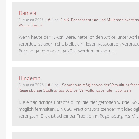
Daniela
5. August 2026
|
#
| bei
Ein KI-Rechenzentrum und Milliardeninvestiti
Wenzenbach?
Wenn heute der 1. April wäre, hätte ich den Artikel unter Apri
verordet. Ist aber nicht, bleibt ein riesen Ressourcen Verbrauc
Rechner ja permanent gekühlt werden müssen. ...
Hindemit
5. August 2026
|
#
| bei
„So weit wie möglich von der Verwaltung fernh
Regensburger Stadtrat lässt AfD bei Verwaltungsbeiräten abblitzen
Die einzig richtige Entscheidung, die hier getroffen wurde. So 
möglich fernhalten! Ein CSU-Fraktionsvorsitzender mit ideolog
verengtem Blick ist scheinbar Tradition in Regensburg. Als M...