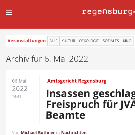
regensburg
Veranstaltungen
ALLE
KULTUR
OEKOLOGIE
SOZIALES
KINO
Archiv für 6. Mai 2022
Amtsgericht Regensburg
06 Mai
2022
Insassen geschla
14:41
Freispruch für JV
Beamte
Von
Michael Bothner
in
Nachrichten