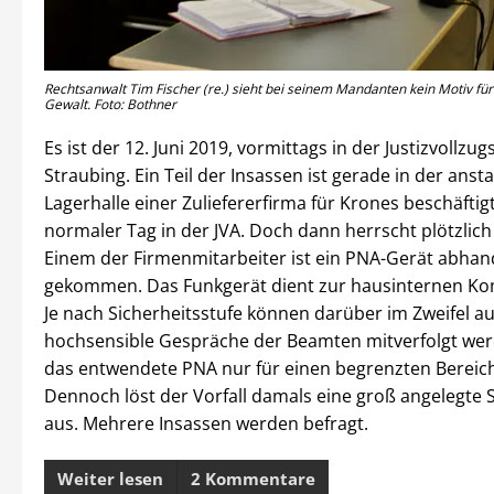
Rechtsanwalt Tim Fischer (re.) sieht bei seinem Mandanten kein Motiv fü
Gewalt. Foto: Bothner
Es ist der 12. Juni 2019, vormittags in der Justizvollzug
Straubing. Ein Teil der Insassen ist gerade in der anst
Lagerhalle einer Zuliefererfirma für Krones beschäftigt
normaler Tag in der JVA. Doch dann herrscht plötzlic
Einem der Firmenmitarbeiter ist ein PNA-Gerät abha
gekommen. Das Funkgerät dient zur hausinternen K
Je nach Sicherheitsstufe können darüber im Zweifel a
hochsensible Gespräche der Beamten mitverfolgt werd
das entwendete PNA nur für einen begrenzten Bereich
Dennoch löst der Vorfall damals eine groß angelegte 
aus. Mehrere Insassen werden befragt.
Weiter lesen
2 Kommentare