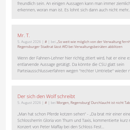
freundlich sein. An einigen Aussagen kann man immer ziemlich
erkennen, woran man ist. Es lohnt sich dann auch nicht mehr, a
Mr. T.
5. August 2026
|
#
| bei
„So weit wie möglich von der Verwaltung fernh
Regensburger Stadtrat lässt AfD bei Verwaltungsbeiräten abblitzen
Wenn der Fahnen-Lehner hier richtig zitiert wird, hat er eine 
entlarvende Aussage getätigt. Da könnte die CSU glatt sein
Parteiausschlussverfahren wegen "rechter Umtriebe" wieder ne
Der sich den Wolf schreibt
5. August 2026
|
#
| bei
Morgen, Regensburg! Durchlaucht ist nicht Tab
„Man hat schon Pferde kotzen sehen“ - „Da brat mir einer ein
Schlossherrin Gloria von Thurn und Taxis, kommentierte kurz
Konzert von Peter Maffay bei den Schloss Fest...