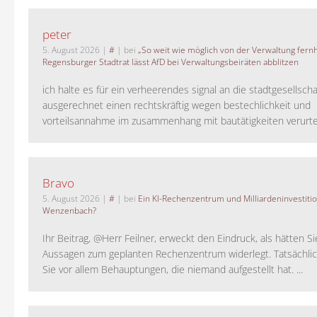
peter
5. August 2026
|
#
| bei
„So weit wie möglich von der Verwaltung fernh
Regensburger Stadtrat lässt AfD bei Verwaltungsbeiräten abblitzen
ich halte es für ein verheerendes signal an die stadtgesellscha
ausgerechnet einen rechtskräftig wegen bestechlichkeit und
vorteilsannahme im zusammenhang mit bautätigkeiten verurteilt
Bravo
5. August 2026
|
#
| bei
Ein KI-Rechenzentrum und Milliardeninvestiti
Wenzenbach?
Ihr Beitrag, @Herr Feilner, erweckt den Eindruck, als hätten Si
Aussagen zum geplanten Rechenzentrum widerlegt. Tatsächlic
Sie vor allem Behauptungen, die niemand aufgestellt hat. ...