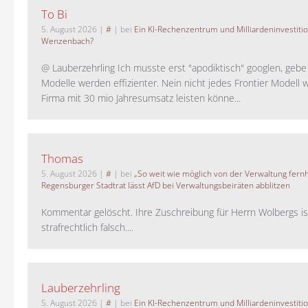
To Bi
5. August 2026
|
#
| bei
Ein KI-Rechenzentrum und Milliardeninvestiti
Wenzenbach?
@ Lauberzehrling Ich musste erst "apodiktisch" googlen, gebe i
Modelle werden effizienter. Nein nicht jedes Frontier Modell w
Firma mit 30 mio Jahresumsatz leisten könne...
Thomas
5. August 2026
|
#
| bei
„So weit wie möglich von der Verwaltung fernh
Regensburger Stadtrat lässt AfD bei Verwaltungsbeiräten abblitzen
Kommentar gelöscht. Ihre Zuschreibung für Herrn Wolbergs is
strafrechtlich falsch....
Lauberzehrling
5. August 2026
|
#
| bei
Ein KI-Rechenzentrum und Milliardeninvestiti