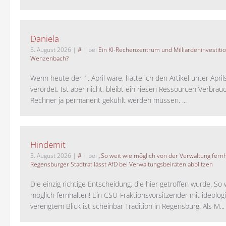
Daniela
5. August 2026
|
#
| bei
Ein KI-Rechenzentrum und Milliardeninvestiti
Wenzenbach?
Wenn heute der 1. April wäre, hätte ich den Artikel unter Apri
verordet. Ist aber nicht, bleibt ein riesen Ressourcen Verbrauc
Rechner ja permanent gekühlt werden müssen. ...
Hindemit
5. August 2026
|
#
| bei
„So weit wie möglich von der Verwaltung fernh
Regensburger Stadtrat lässt AfD bei Verwaltungsbeiräten abblitzen
Die einzig richtige Entscheidung, die hier getroffen wurde. So 
möglich fernhalten! Ein CSU-Fraktionsvorsitzender mit ideolog
verengtem Blick ist scheinbar Tradition in Regensburg. Als M...