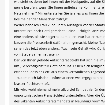
wie steht es denn bei Ihnen mit der Netiquette, auf die Si
gerne berufen, wenn Sie Ihnen unliebsame Kommentare
Netz nehmen? Mir unterstellen Sie ja alles was Ihnen die
bös meinender Menschen zuträgt.
Weder habe ich Frau Z. bei ihren Aussagen vor der Staat
unterstützt, noch Gottl gemobbt. Seine „Erfolgsbilanz“ vor
eine andere, als Sie so gerne darstellen. Nur hat er zumin
kurzem die Pressearbeit dafür allein gemacht. Meine “Na
sehen das jetzt eben anders. (Auch sein Gehalt wird übri
vom Steuerzahler getragen.)
Der von Ihnen gelobte Aufsichtsrat Strehl hat sich nie im 
um „Gerechtigkeit“ für Gottl bemüht. Er ließ sich lediglic
ertappen, dass er Gottl aus einem vertraulichen Tageso
– zudem noch falsche – Informationen weitergegeben hat
krasser Rechtsverstoß.
Mir wird wohl niemand mehr allzu viel Sympathie für de
opportunistischen Franz Schlegl unterstellen. Aber die 
des vakanten Aufsichtsratsmandats in Neunburg vorm Wa