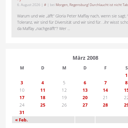
6. August 2026
|
#
| bei
Morgen, Regensburg! Durchlaucht ist nicht Tab
Warum und wie „äfft“ Gloria Peter Maffay nach, wenn sie sagt; 
Toleranz, wir sind für Diversität und wir sind für. ..ihr wisst sch
da Maffay „nachgeäfft“? Wer ...
März 2008
M
D
M
D
F
S
1
3
4
5
6
7
8
10
11
12
13
14
1
17
18
19
20
21
2
24
25
26
27
28
2
31
« Feb.