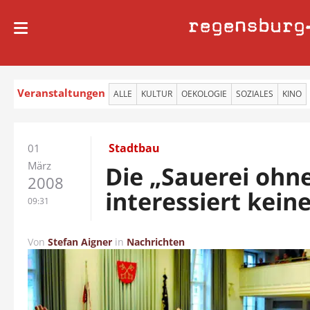
regensburg
Veranstaltungen
ALLE
KULTUR
OEKOLOGIE
SOZIALES
KINO
Stadtbau
01
März
Die „Sauerei ohn
2008
interessiert kein
09:31
Von
Stefan Aigner
in
Nachrichten