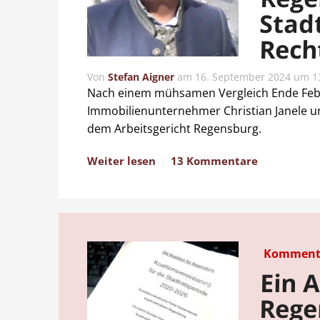
Stad
Rech
Von
Stefan Aigner
am
16. September 2024 um 1
Nach einem mühsamen Vergleich Ende Febru
Immobilienunternehmer Christian Janele u
dem Arbeitsgericht Regensburg.
Weiter lesen
13 Kommentare
Komment
Ein 
Rege