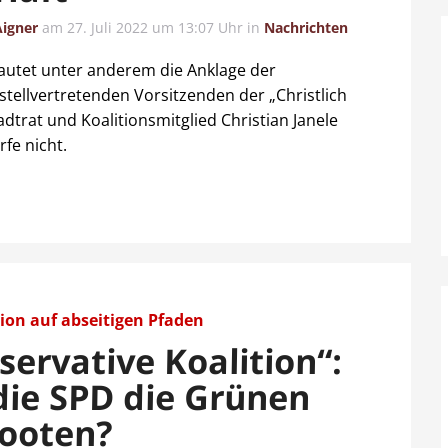
Aigner
am
27. Juli 2022 um 13:07 Uhr
in
Nachrichten
utet unter anderem die Anklage der
tellvertretenden Vorsitzenden der „Christlich
adtrat und Koalitionsmitglied Christian Janele
rfe nicht.
ion auf abseitigen Pfaden
servative Koalition“:
 die SPD die Grünen
ooten?