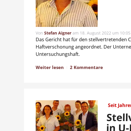
Von
Stefan Aigner
am
18. August 2022 um 10:05
Das Gericht hat für den stellvertretende
Haftverschonung angeordnet. Der Unterne
Untersuchungshaft.
Weiter lesen
2 Kommentare
Seit Jahr
Stel
in U