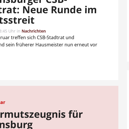
trat: Neue Runde im
tsstreit
3:45 Uhr
in
Nachrichten
ar treffen sich CSB-Stadtrat und
nd sein früherer Hausmeister nun erneut vor
ar
Armutszeugnis für
nsburg