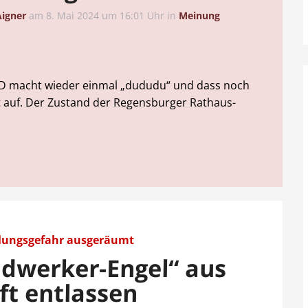
Aigner
am
8. Mai 2024 um 16:01 Uhr
in
Meinung
SPD macht wieder einmal „dududu“ und dass noch
cht auf. Der Zustand der Regensburger Rathaus-
lungsgefahr ausgeräumt
dwerker-Engel“ aus
ft entlassen