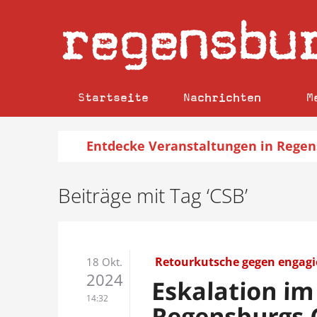
regensbu
Startseite
Nachrichten
M
Entdecke
Veranstaltungen
in Regen
Beiträge mit Tag ‘CSB’
Retourkutsche gegen engagi
18 Okt.
2024
Eskalation im
14:32
Regensburgs C