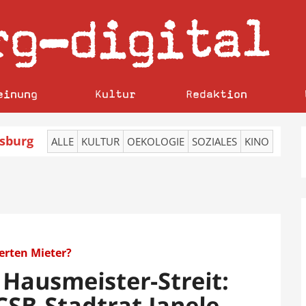
rg
digital
–
einung
Kultur
Redaktion
sburg
ALLE
KULTUR
OEKOLOGIE
SOZIALES
KINO
erten Mieter?
 Hausmeister-Streit:
SB-Stadtrat Janele