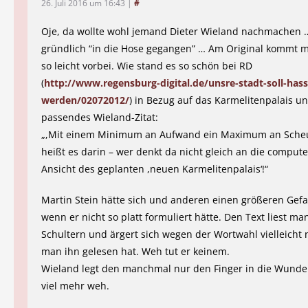
26. Juli 2016 um 16:43
|
#
Oje, da wollte wohl jemand Dieter Wieland nachmachen …
gründlich “in die Hose gegangen” … Am Original kommt m
so leicht vorbei. Wie stand es so schön bei RD
(
http://www.regensburg-digital.de/unsre-stadt-soll-hass
werden/02072012/
) in Bezug auf das Karmelitenpalais u
passendes Wieland-Zitat:
„,Mit einem Minimum an Aufwand ein Maximum an Scheuß
heißt es darin – wer denkt da nicht gleich an die compute
Ansicht des geplanten ,neuen Karmelitenpalais‘!“
Martin Stein hätte sich und anderen einen größeren Gefa
wenn er nicht so platt formuliert hätte. Den Text liest man
Schultern und ärgert sich wegen der Wortwahl vielleicht 
man ihn gelesen hat. Weh tut er keinem.
Wieland legt den manchmal nur den Finger in die Wunde 
viel mehr weh.