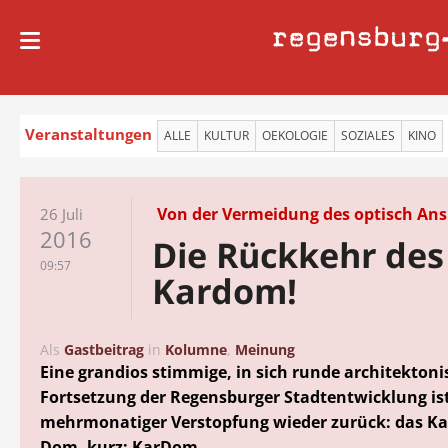
regensburg
Veranstaltungen
ALLE
KULTUR
OEKOLOGIE
SOZIALES
KINO
Von der Vermeidung des optisch An
26 Juli
2016
Die Rückkehr des
09:57
Kardom!
Als
Gastbeitrag
in
Kolumne
,
Meinung
Eine grandios stimmige, in sich runde architektoni
Fortsetzung der Regensburger Stadtentwicklung is
mehrmonatiger Verstopfung wieder zurück: das K
Dom, kurz: KarDom.