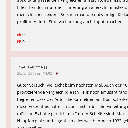
absolut unpassenden Vergleichen um sich ,und missbra
Effekt her doch nur die Erinnerung an allerschlimmstes u
menschliches Leiden . So kann man die notwendige Disk
profitorientierte Stadtverhunzung auch kaputt machen.
0
0
Joe Kermen
26. Juli 2016 um 14:02
|
#
Guter Versuch, vielleicht beim nächsten Mal. Auch der 10
provozierende Vergleich (die ich Teils noch amüsant fand)
begreifen dass der Autor die Karmeliten am Dom scheiße 
diese Erkenntnis hätte ich aber nicht über die Einleitung
müssen. Es hätte gereicht ein “ferner Scheiße sind: Maxs
Neupfarrplatz und eigentlich alles was hier nach 1933 g
Zu Schreiben.