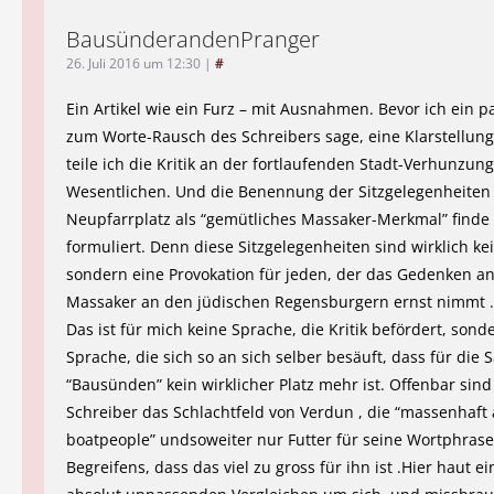
BausünderandenPranger
26. Juli 2016 um 12:30
|
#
Ein Artikel wie ein Furz – mit Ausnahmen. Bevor ich ein p
zum Worte-Rausch des Schreibers sage, eine Klarstellung:
teile ich die Kritik an der fortlaufenden Stadt-Verhunzun
Wesentlichen. Und die Benennung der Sitzgelegenheite
Neupfarrplatz als “gemütliches Massaker-Merkmal” finde i
formuliert. Denn diese Sitzgelegenheiten sind wirklich ke
sondern eine Provokation für jeden, der das Gedenken a
Massaker an den jüdischen Regensburgern ernst nimmt .
Das ist für mich keine Sprache, die Kritik befördert, sond
Sprache, die sich so an sich selber besäuft, dass für die 
“Bausünden” kein wirklicher Platz mehr ist. Offenbar sind
Schreiber das Schlachtfeld von Verdun , die “massenhaf
boatpeople” undsoweiter nur Futter für seine Wortphrasel
Begreifens, dass das viel zu gross für ihn ist .Hier haut ei