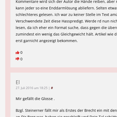
Kommentare wird sich der Autor die Hände reiben, aber
kann jeder so eine Enddarmlösung abliefern. Selten etwa
schlechteres gelesen. Ich war zu keiner Stelle im Text amü
Verschwendete Zeit diese Hasspredigt. Werde rd nun nic
lesen, da ich eher ein Format suche, dass gegen die übe
zumindest ein wenig das Gleichgewicht hält. Artikel wie di
erst garnicht angezeigt bekommen.
0
0
El
27. Juli 2016 um 18:25
|
#
Mir gefällt die Glosse .
Bzgl. Steinerner fällt mir als Erstes der Brecht ein mit d
an Dir Berg war, haben sie geschleift und Dein Tal schüt