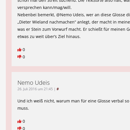
schon mal den Streit suchend. Die Textsorte also hält, wa
versprechen kann/mag/will.
Nebenbei bemerkt, @Nemo Udeis, wer an diese Glosse di
„Dieter Wieland nachmachen“ anlegt, der macht in mein
was er Stein zum Vorwurf macht. Er schießt für meinen 
etwas zu weit über’s Ziel hinaus.
0
0
Nemo Udeis
26. Juli 2016 um 21:45
|
#
Und ich weiß nicht, warum man für eine Glosse verbal so 
muss.
0
0