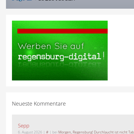
Neueste Kommentare
Sepp
6. August 2026
|
#
| bei
Morgen, Regensburg! Durchlaucht ist nicht Tab