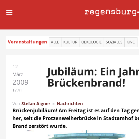
regensburg
Veranstaltungen
ALLE
KULTUR
OEKOLOGIE
SOZIALES
KINO
12
Jubiläum: Ein Jah
März
Brückenbrand!
2009
17:41
Von
Stefan Aigner
in
Nachrichten
Brückenjubiläum! Am Freitag ist es auf den Tag ge
her, seit die Protzenweiherbrücke in Stadtamhof b
Brand zerstört wurde.