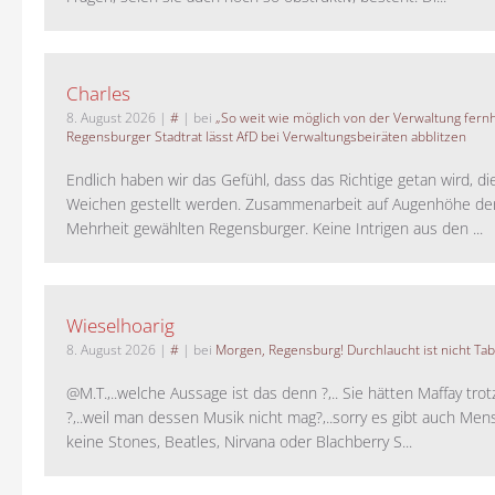
Charles
8. August 2026
|
#
| bei
„So weit wie möglich von der Verwaltung fernh
Regensburger Stadtrat lässt AfD bei Verwaltungsbeiräten abblitzen
Endlich haben wir das Gefühl, dass das Richtige getan wird, die
Weichen gestellt werden. Zusammenarbeit auf Augenhöhe der
Mehrheit gewählten Regensburger. Keine Intrigen aus den ...
Wieselhoarig
8. August 2026
|
#
| bei
Morgen, Regensburg! Durchlaucht ist nicht Tab
@M.T.,..welche Aussage ist das denn ?,.. Sie hätten Maffay trot
?,..weil man dessen Musik nicht mag?,..sorry es gibt auch Men
keine Stones, Beatles, Nirvana oder Blachberry S...