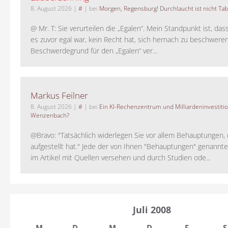
8. August 2026
|
#
| bei
Morgen, Regensburg! Durchlaucht ist nicht Tab
@ Mr. T: Sie verurteilen die „Egalen“. Mein Standpunkt ist, da
es zuvor egal war, kein Recht hat, sich hernach zu beschwere
Beschwerdegrund für den „Egalen“ ver...
Markus Feilner
8. August 2026
|
#
| bei
Ein KI-Rechenzentrum und Milliardeninvestiti
Wenzenbach?
@Bravo: "Tatsächlich widerlegen Sie vor allem Behauptungen,
aufgestellt hat." Jede der von Ihnen "Behauptungen" genannte
im Artikel mit Quellen versehen und durch Studien ode...
Juli 2008
M
D
M
D
F
S