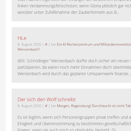
linken Verdammungsfetischisten, wenn Gloria plötzlich gar nic
worüber unter Zuhilfenahme der Zauberformeln aus B...
HLe
8. August 2026
|
#
| bei
Ein KI-Rechenzentrum und Milliardeninvestiti
Wenzenbach?
@St. Schrödinger "Wenzenbach dürfte doch sicher am neue
partizipieren, da wären noch mehr Einnahmen doch übertrieb
Wenzenbach wird durch das geplante Umspannwerk finanzie...
Der sich den Wolf schreibt
8. August 2026
|
#
| bei
Morgen, Regensburg! Durchlaucht ist nicht Tab
Es ist legitim, wenn sich Personengruppen privat treffen und 
Einigkeit und Übereinstimmung zu bestimmten gesellschaftlic
Fragen, seien sie auch noch so obstruktiv, besteht. Di...