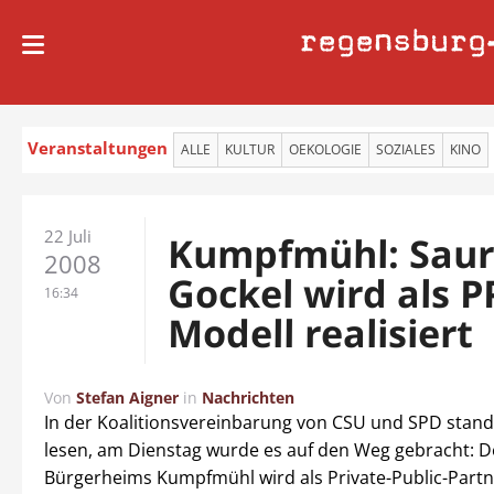
regensburg
Veranstaltungen
ALLE
KULTUR
OEKOLOGIE
SOZIALES
KINO
22 Juli
Kumpfmühl: Saur
2008
Gockel wird als P
16:34
Modell realisiert
Von
Stefan Aigner
in
Nachrichten
In der Koalitionsvereinbarung von CSU und SPD stand 
lesen, am Dienstag wurde es auf den Weg gebracht: 
Bürgerheims Kumpfmühl wird als Private-Public-Partn