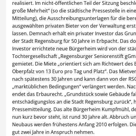
realisiert. Im nicht-öffentlichen Teil der Sitzung besch
große Mehrheit“ (so die städtische Pressestelle in eine
Mitteilung), die Ausschreibungsunterlagen für die bere
ausgewählten privaten Bieter von der Verwaltung erst
lassen. Demnach erhält ein privater Investor das Gru
der Stadt Regensburg für 50 Jahre in Erbpacht. Das d
Investor errichtete neue Bürgerheim wird von der stä
Tochtergesellschaft „Regensburger Seniorenstift gGm
gemietet. Die Miete „orientiert sich am Richtwert des 
Oberpfalz von 13 Euro pro Tag und Platz“. Das Mietver
nach spätestens 30 Jahren und kann dann von der RS
„marktüblichen Bedingungen“ verlängert werden. Nac
endet das Erbaurecht. „Grundstück sowie Gebäude fa
entschädigungslos an die Stadt Regensburg zurück“, he
Pressemitteilung. Das alte Bürgerheim Kumpfmühl, d
nun kurz bevor steht, ist rund 30 Jahre alt. Abbruch 
Neubaus werden frühestens Anfang 2010 erfolgen. Die
gut zwei Jahre in Anspruch nehmen.