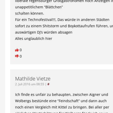
liberale regensburger Großgastronomen noch Anzeigen i
unappetitlichem “Blättchen”
schalten können.
Für ein Technofestival!!!, Das würde in anderen Städten
sofort zu einem Shitstorm und Boykottaufrufen führen, u
auswärtigen DJ’s würden absagen
Alles unglaublich hier
0
0
Mathilde Vietze
2. Juli 2016 um 08:55
|
#
Ich finde es unfair zu behaupten, zwischen Aigner und
Wolbergs bestünde eine “Feindschaft” und dann auch
noch einen Vergleich mit Kittel zu bringen. Bei aller per