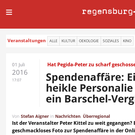
regensburg
Veranstaltungen
ALLE
KULTUR
OEKOLOGIE
SOZIALES
KINO
Hat Pegida-Peter zu scharf geschoss
01 Juli
2016
Spendenaffäre: E
17:07
heikle Personalie
ein Barschel-Verg
Von
Stefan Aigner
in
Nachrichten
,
Überregional
Ist der Veranstalter Peter Kittel zu weit gegangen? 
geschmackloses Foto zur Spendenaffäre in der Onl