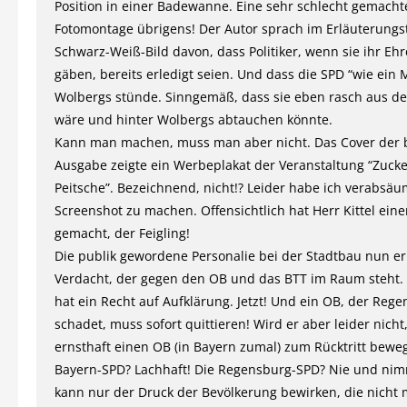
Position in einer Badewanne. Eine sehr schlecht gemacht
Fotomontage übrigens! Der Autor sprach im Erläuterungs
Schwarz-Weiß-Bild davon, dass Politiker, wenn sie ihr Eh
gäben, bereits erledigt seien. Und dass die SPD “wie ein 
Wolbergs stünde. Sinngemäß, dass sie eben rasch aus de
wäre und hinter Wolbergs abtauchen könnte.
Kann man machen, muss man aber nicht. Das Cover der 
Ausgabe zeigte ein Werbeplakat der Veranstaltung “Zuck
Peitsche”. Bezeichnend, nicht!? Leider habe ich verabsäu
Screenshot zu machen. Offensichtlich hat Herr Kittel ein
gemacht, der Feigling!
Die publik gewordene Personalie bei der Stadtbau nun er
Verdacht, der gegen den OB und das BTT im Raum steht
hat ein Recht auf Aufklärung. Jetzt! Und ein OB, der Reg
schadet, muss sofort quittieren! Wird er aber leider nicht,
ernsthaft einen OB (in Bayern zumal) zum Rücktritt bewe
Bayern-SPD? Lachhaft! Die Regensburg-SPD? Nie und nim
kann nur der Druck der Bevölkerung bewirken, die nicht