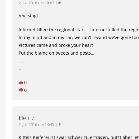
2. Juli 2016 um 10:03
|
#
/me singt :
Internet killed the regional stars… Internet killed the regi
In my mind and in my car, we can’t rewind we’ve gone too
Pictures came and broke your heart
Put the blame on tweets and posts…
….
..
0
0
Heinz
2. Juli 2016 um 14:45
|
#
Kittels Keiferei ist zwar schwer zu ertragen, nützt aber let