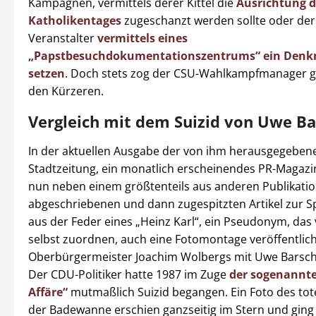
Kampagnen, vermittels derer Kittel die
Ausrichtung d
Katholikentages
zugeschanzt werden sollte oder de
Veranstalter
vermittels eines
„Papstbesuchdokumentationszentrums“ ein Denk
setzen
. Doch stets zog der CSU-Wahlkampfmanager 
den Kürzeren.
Vergleich mit dem Suizid von Uwe Ba
In der aktuellen Ausgabe der von ihm herausgegeben
Stadtzeitung, ein monatlich erscheinendes PR-Magazin,
nun neben einem größtenteils aus anderen Publikati
abgeschriebenen und dann zugespitzten Artikel zur 
aus der Feder eines „Heinz Karl“, ein Pseudonym, das v
selbst zuordnen, auch eine Fotomontage veröffentlicht
Oberbürgermeister Joachim Wolbergs mit Uwe Barsche
Der CDU-Politiker hatte 1987 im Zuge
der sogenannte
Affäre“
mutmaßlich Suizid begangen. Ein Foto des tot
der Badewanne erschien ganzseitig im Stern und ging