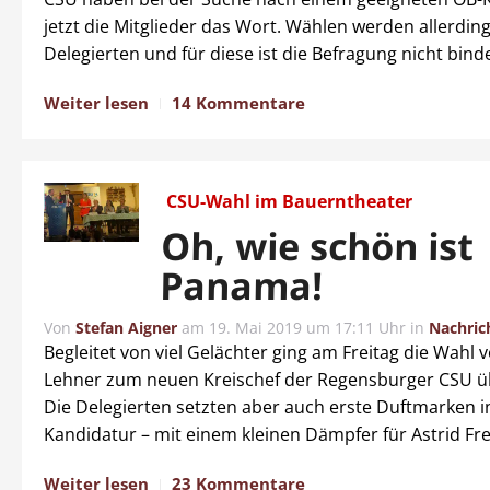
jetzt die Mitglieder das Wort. Wählen werden allerding
Delegierten und für diese ist die Befragung nicht bind
Weiter lesen
14 Kommentare
CSU-Wahl im Bauerntheater
Oh, wie schön ist
Panama!
Von
Stefan Aigner
am
19. Mai 2019 um 17:11 Uhr
in
Nachric
Begleitet von viel Gelächter ging am Freitag die Wahl 
Lehner zum neuen Kreischef der Regensburger CSU ü
Die Delegierten setzten aber auch erste Duftmarken i
Kandidatur – mit einem kleinen Dämpfer für Astrid Fr
Weiter lesen
23 Kommentare