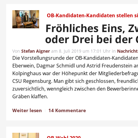
OB-Kandidaten-Kandidaten stellen si
Fröhliches Eins, Z
oder Drei bei der
Von
Stefan Aigner
am
8. Juli 2019 um 17:01 Uhr
in
Nachrich
Die Vorstellungsrunde der OB-Kandidaten-Kandidaten
Eberwein, Dagmar Schmidl und Astrid Freudenstein a
Kolpinghaus war der Höhepunkt der Mitgliederbefrag
CSU Regensburg. Man gibt sich geschlossen, freundli
zuversichtlich, wenngleich zwischen den Bewerberinn
Gräben klaffen.
Weiter lesen
14 Kommentare