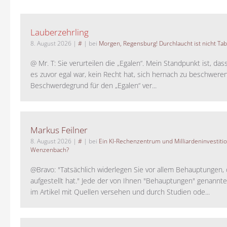
Lauberzehrling
8. August 2026
|
#
| bei
Morgen, Regensburg! Durchlaucht ist nicht Tab
@ Mr. T: Sie verurteilen die „Egalen“. Mein Standpunkt ist, da
es zuvor egal war, kein Recht hat, sich hernach zu beschwere
Beschwerdegrund für den „Egalen“ ver...
Markus Feilner
8. August 2026
|
#
| bei
Ein KI-Rechenzentrum und Milliardeninvestiti
Wenzenbach?
@Bravo: "Tatsächlich widerlegen Sie vor allem Behauptungen,
aufgestellt hat." Jede der von Ihnen "Behauptungen" genannte
im Artikel mit Quellen versehen und durch Studien ode...