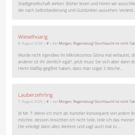
Stadtgesellschaft wirken. Bisher lesen und hören wir ausschli
die nach Selbstbedienung und Gutdünken aussehen: Veränd..
Wieselhoarig
8. August 2026
|
#
| bei
Morgen, Regensburg! Durchlaucht ist nicht Tab
Wurde nicht irgendwo im Mikrokosmos Gloria mal verlautet, d
anderer ist Ihr ziemlich egal?...jetzt muss Sie sich aber dann 
Herrn Maffay gegiftet haben, dass man sogar 3 Woche...
Lauberzehrling
7. August 2026
|
#
| bei
Morgen, Regensburg! Durchlaucht ist nicht Tab
@ Mr. T: Wenn ich mich als Künstler konsequent von jedem fe
möchte, dessen Ansichten ich nicht teile, teile ich das meiner
Die erledigt dann alles Weitere und sagt auch mal zu ...