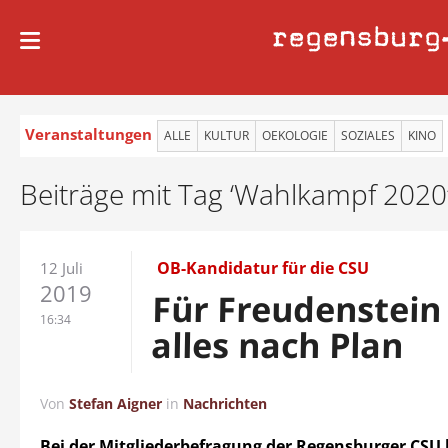
regensburg
Veranstaltungen
ALLE
KULTUR
OEKOLOGIE
SOZIALES
KINO
Beiträge mit Tag ‘Wahlkampf 2020
OB-Kandidatur für die CSU
12 Juli
2019
Für Freudenstein 
16:34
alles nach Plan
Von
Stefan Aigner
in
Nachrichten
Bei der Mitgliederbefragung der Regensburger CSU