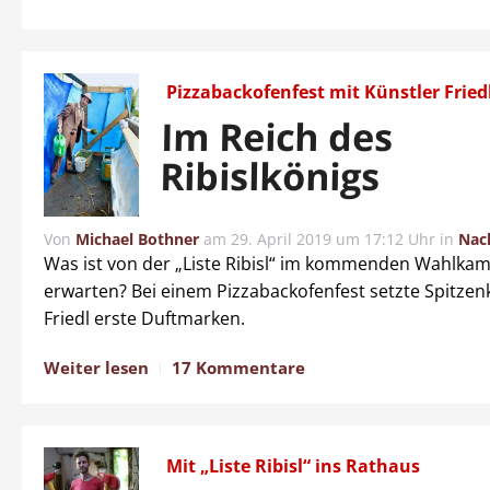
Pizzabackofenfest mit Künstler Fried
Im Reich des
Ribislkönigs
Von
Michael Bothner
am
29. April 2019 um 17:12 Uhr
in
Nac
Was ist von der „Liste Ribisl“ im kommenden Wahlkam
erwarten? Bei einem Pizzabackofenfest setzte Spitzen
Friedl erste Duftmarken.
Weiter lesen
17 Kommentare
Mit „Liste Ribisl“ ins Rathaus