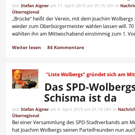
Von
Stefan Aigner
am
11. April 2019 um 01:15 Uhr
in
Nachri
Überregional
„Brücke“ heißt der Verein, mit dem Joachim Wolbergs 
wieder zum Oberbürgermeister wählen lassen will. 70 
wählten ihn am Mittwochabend einstimmig zum 1. Vor
Weiter lesen
84 Kommentare
"Liste Wolbergs" gründet sich am Mi
Das SPD-Wolbergs
Schisma ist da
Von
Stefan Aigner
am
9. April 2019 um 01:19 Uhr
in
Nachric
Überregional
Bei einer Versammlung des SPD-Stadtverbands am 
hat Joachim Wolbergs seinen Parteifreunden nun auch o