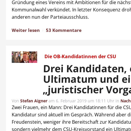
Gründung eines Vereins mit Ambitionen für die nächs
Kommunalwahl verkündet. In letzter Konsequenz dro
anderen nun der Parteiausschluss.
Weiter lesen
53 Kommentare
Die OB-Kandidatinnen der CSU
Drei Kandidaten, 
Ultimatum und e
„juristischer Vor
Von
Stefan Aigner
am
6. Februar 2019 um 18:11 Uhr
in
Nach
Zwei Frauen, ein Mann: Drei Kandidatinnen für die CS
Kandidatur sind aktuell im Gespräch. Während aber die
Freudenstein, weniger ihre Bereitschaft zur Kandidatur
sondern vielmehr dem CSU-Kreisvorstand ein Ultimatu