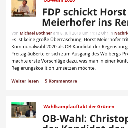
OB-Wahl 2020
FDP schickt Horst
Meierhofer ins R
Von
Michael Bothner
am
8. Juli 2019 um 11:12 Uhr
in
Nachri
Es ist keine große Überraschung. Horst Meierhofer trit
Kommunalwahl 2020 als OB-Kandidat der Regensburg
Freitag äußerte er sich zum Ausgang des Wolbergs-P
machte erste Vorschläge dazu, was man in einer künf
Regierungskoalition umsetzen möchte.
Weiter lesen
5 Kommentare
Wahlkampfauftakt der Grünen
OB-Wahl: Christop