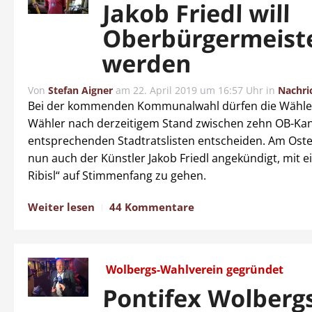
Jakob Friedl will
Oberbürgermeist
werden
Von
Stefan Aigner
am
22. April 2019 um 16:57 Uhr
in
Nachri
Bei der kommenden Kommunalwahl dürfen die Wähle
Wähler nach derzeitigem Stand zwischen zehn OB-Ka
entsprechenden Stadtratslisten entscheiden. Am Ost
nun auch der Künstler Jakob Friedl angekündigt, mit ei
Ribisl“ auf Stimmenfang zu gehen.
Weiter lesen
44 Kommentare
Wolbergs-Wahlverein gegründet
Pontifex Wolberg