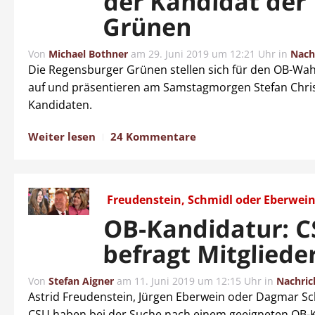
der Kandidat der
Grünen
Von
Michael Bothner
am
29. Juni 2019 um 12:21 Uhr
in
Nach
Die Regensburger Grünen stellen sich für den OB-Wa
auf und präsentieren am Samstagmorgen Stefan Chris
Kandidaten.
Weiter lesen
24 Kommentare
Freudenstein, Schmidl oder Eberwei
OB-Kandidatur: 
befragt Mitgliede
Von
Stefan Aigner
am
11. Juni 2019 um 12:15 Uhr
in
Nachric
Astrid Freudenstein, Jürgen Eberwein oder Dagmar Sch
CSU haben bei der Suche nach einem geeigneten OB-