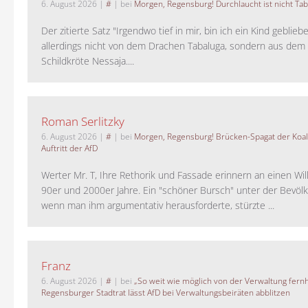
6. August 2026
|
#
| bei
Morgen, Regensburg! Durchlaucht ist nicht Tab
Der zitierte Satz "Irgendwo tief in mir, bin ich ein Kind geblie
allerdings nicht von dem Drachen Tabaluga, sondern aus dem 
Schildkröte Nessaja....
Roman Serlitzky
6. August 2026
|
#
| bei
Morgen, Regensburg! Brücken-Spagat der Koali
Auftritt der AfD
Werter Mr. T, Ihre Rethorik und Fassade erinnern an einen Wil
90er und 2000er Jahre. Ein "schöner Bursch" unter der Bevölk
wenn man ihm argumentativ herausforderte, stürzte ...
Franz
6. August 2026
|
#
| bei
„So weit wie möglich von der Verwaltung fernh
Regensburger Stadtrat lässt AfD bei Verwaltungsbeiräten abblitzen