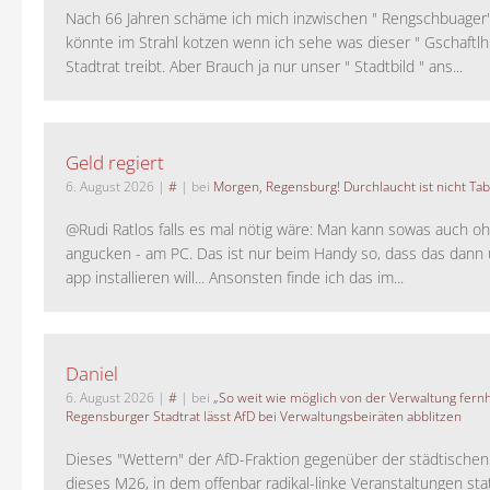
Nach 66 Jahren schäme ich mich inzwischen " Rengschbuager" 
könnte im Strahl kotzen wenn ich sehe was dieser " Gschaftl
Stadtrat treibt. Aber Brauch ja nur unser " Stadtbild " ans...
Geld regiert
6. August 2026
|
#
| bei
Morgen, Regensburg! Durchlaucht ist nicht Tab
@Rudi Ratlos falls es mal nötig wäre: Man kann sowas auch o
angucken - am PC. Das ist nur beim Handy so, dass das dann 
app installieren will... Ansonsten finde ich das im...
Daniel
6. August 2026
|
#
| bei
„So weit wie möglich von der Verwaltung fernh
Regensburger Stadtrat lässt AfD bei Verwaltungsbeiräten abblitzen
Dieses "Wettern" der AfD-Fraktion gegenüber der städtische
dieses M26, in dem offenbar radikal-linke Veranstaltungen stat