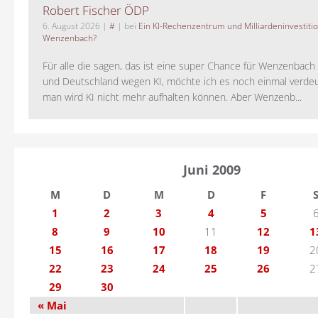
Robert Fischer ÖDP
6. August 2026
|
#
| bei
Ein KI-Rechenzentrum und Milliardeninvestiti
Wenzenbach?
Für alle die sagen, das ist eine super Chance für Wenzenbac
und Deutschland wegen KI, möchte ich es noch einmal verdeut
man wird KI nicht mehr aufhalten können. Aber Wenzenb...
Juni 2009
M
D
M
D
F
1
2
3
4
5
8
9
10
11
12
1
15
16
17
18
19
2
22
23
24
25
26
2
29
30
« Mai