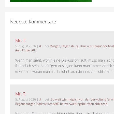
Neueste Kommentare
Mr. T.
5. August 2026
|
#
| bei
Morgen, Regensburg! Brücken-Spagat der Koali
Auftritt der AfD
Wenn man sieht, wohin eine Diskussion läuft, muss man nich
freundlich sein. An einigen Aussagen kann man immer ziemlich
erkennen, woran man ist. Es lohnt sich dann auch nicht mehr, a
Mr. T.
5. August 2026
|
#
| bei
„So weit wie möglich von der Verwaltung fernh
Regensburger Stadtrat lässt AfD bei Verwaltungsbeiräten abblitzen
Wenn der Fahnen-Lehner hier richtig zitiert wird, hat er eine 