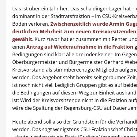
Das ist über ein Jahr her. Das Schaidinger-Lager hat –
dominant in der Stadtratsfraktion – im CSU-Kreisverb
Boden verloren.
Zwischenzeitlich wurde Armin Guga
deutlichen Mehrheit zum neuen Kreisvorsitzenden
gewählt
. Kurz zuvor hat er zusammen mit Renter un
einen
Antrag auf Wiederaufnahme in die Fraktion
g
Bedingungen sind klar: Alle drei oder keiner. Im Gege
Oberbürgermeister und Bürgermeister Gerhard Webe
Kreisvorstand
als stimmberechtigte Mitglieder
aufge
werden. Das Angebot steht bereits seit geraumer Zeit,
ist noch nicht viel. Lediglich Gruppen gibt es auf beide
die Bedingungen auf diesem Weg zur Einheit aushandel
ist: Wird der Kreisvorsitzende nicht in die Fraktion 
wäre die Spaltung der Regensburg-CSU auf Dauer zem
Heute abend soll also der Grundstein für die Verhand
werden. Das sagt wenigstens CSU-Fraktionschef Christ
„Heute werden wir die Basis für diese Verhandlungen