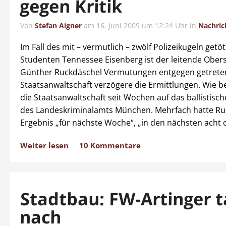
gegen Kritik
Von
Stefan Aigner
am
16. Juni 2009 um 12:24 Uhr
in
Nachric
Im Fall des mit – vermutlich – zwölf Polizeikugeln getö
Studenten Tennessee Eisenberg ist der leitende Ober
Günther Ruckdäschel Vermutungen entgegen getreten
Staatsanwaltschaft verzögere die Ermittlungen. Wie be
die Staatsanwaltschaft seit Wochen auf das ballistisc
des Landeskriminalamts München. Mehrfach hatte Ru
Ergebnis „für nächste Woche“, „in den nächsten acht 
Weiter lesen
10 Kommentare
Stadtbau: FW-Artinger t
nach