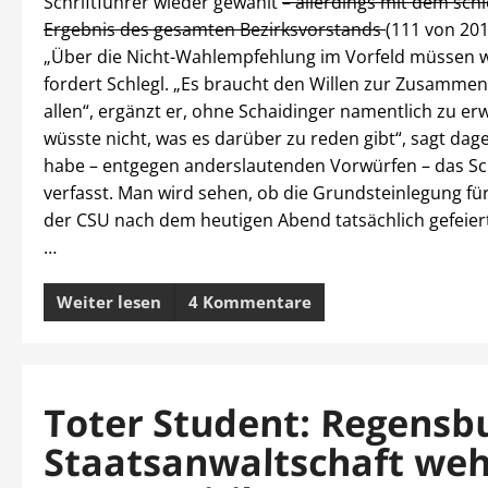
Schriftführer wieder gewählt
– allerdings mit dem sch
Ergebnis des gesamten Bezirksvorstands
(111 von 20
„Über die Nicht-Wahlempfehlung im Vorfeld müssen w
fordert Schlegl. „Es braucht den Willen zur Zusammen
allen“, ergänzt er, ohne Schaidinger namentlich zu er
wüsste nicht, was es darüber zu reden gibt“, sagt da
habe – entgegen anderslautenden Vorwürfen – das Sc
verfasst. Man wird sehen, ob die Grundsteinlegung für
der CSU nach dem heutigen Abend tatsächlich gefeie
…
Weiter lesen
4 Kommentare
Toter Student: Regensb
Staatsanwaltschaft weh