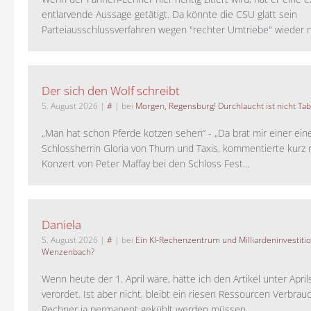
entlarvende Aussage getätigt. Da könnte die CSU glatt sein
Parteiausschlussverfahren wegen "rechter Umtriebe" wieder ne
Der sich den Wolf schreibt
5. August 2026
|
#
| bei
Morgen, Regensburg! Durchlaucht ist nicht Tab
„Man hat schon Pferde kotzen sehen“ - „Da brat mir einer ein
Schlossherrin Gloria von Thurn und Taxis, kommentierte kurz
Konzert von Peter Maffay bei den Schloss Fest...
Daniela
5. August 2026
|
#
| bei
Ein KI-Rechenzentrum und Milliardeninvestiti
Wenzenbach?
Wenn heute der 1. April wäre, hätte ich den Artikel unter Apri
verordet. Ist aber nicht, bleibt ein riesen Ressourcen Verbrauc
Rechner ja permanent gekühlt werden müssen. ...