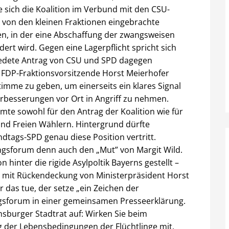
 sich die Koalition im Verbund mit den CSU-
 von den kleinen Fraktionen eingebrachte
en, in der eine Abschaffung der zwangsweisen
ert wird. Gegen eine Lagerpflicht spricht sich
hiedete Antrag von CSU und SPD dagegen
 FDP-Fraktionsvorsitzende Horst Meierhofer
timme zu geben, um einerseits ein klares Signal
rbesserungen vor Ort in Angriff zu nehmen.
mmte sowohl für den Antrag der Koalition wie für
und Freien Wählern. Hintergrund dürfte
ndtags-SPD genau diese Position vertritt.
ingsforum denn auch den „Mut” von Margit Wild.
 hinter die rigide Asylpoltik Bayerns gestellt –
l mit Rückendeckung von Ministerpräsident Horst
r das tue, der setze „ein Zeichen der
ingsforum in einer gemeinsamen Presseerklärung.
nsburger Stadtrat auf: Wirken Sie beim
der Lebensbedingungen der Flüchtlinge mit,