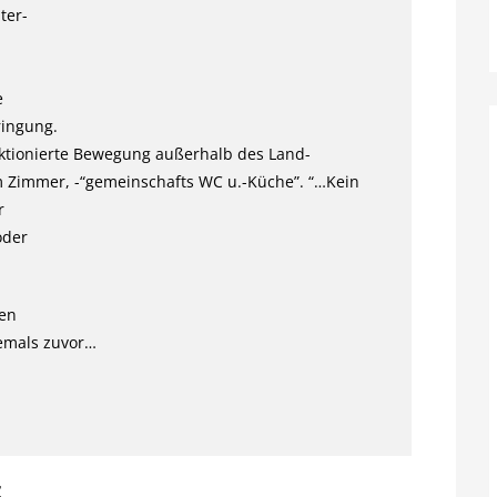
ter-
e
ingung.
anktionierte Bewegung außerhalb des Land-
em Zimmer, -“gemeinschafts WC u.-Küche”. “…Kein
r
oder
ben
 jemals zuvor…
t