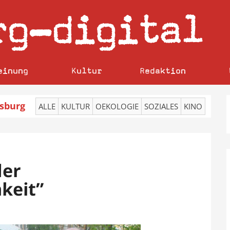
rg
digital
–
einung
Kultur
Redaktion
sburg
ALLE
KULTUR
OEKOLOGIE
SOZIALES
KINO
der
keit”