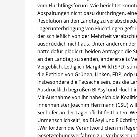
vom Flüchtlingsforum. Wie berichtet konnte
Abspaltungen nicht dazu durchringen, eine
Resolution an den Landtag zu verabschied
Lagerunterbringung von Flüchtlingen geford
der schließlich von der Mehrheit verabsc
ausdrücklich nicht aus. Unter anderem der
hatte dafür plädiert, beiden Anträgen die S
an den Landtag zu senden, andererseits Ve
Vergeblich. Lediglich Margit Wild (SPD) sti
die Petition von Grünen, Linken, FDP, ödp 
insbesondere die Tatsache sein, das die La
Ausdrücklich begrüßen BI Asyl und Flüchtl
Mit Ausnahme von ihr habe sich die Koalition
Innenminister Joachim Herrmann (CSU) wil
Seehofer an der Lagerpflicht festhalten. We
Unmenschlichkeit”, so BI Asyl und Flüchtl
„Wir fordern die Verantwortlichen im Rege
Gesetzgebungsverfahren zur Verbesserung 