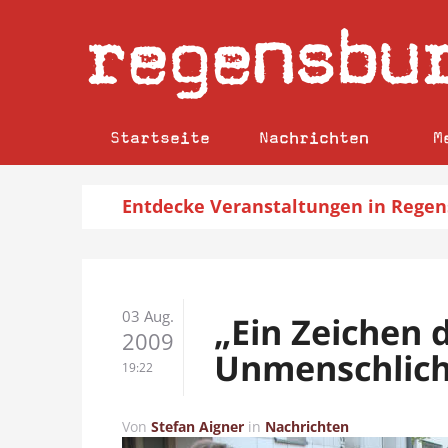
regensbu
Startseite
Nachrichten
M
Entdecke
Veranstaltungen
in Regen
03 Aug.
„Ein Zeichen 
2009
Unmenschlich
19:22
Von
Stefan Aigner
in
Nachrichten