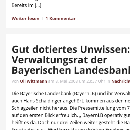
Bereits im […]
Weiter lesen
1 Kommentar
Gut dotiertes Unwissen:
Verwaltungsrat der
Bayerischen Landesban
Von
Uli Wittmann
am
8. Mai 2008 um 23:37 Uhr
in
Nachrich
Die Bayerische Landesbank (BayernLB) und ihr Verwal
auch Hans Schaidinger angehört, kommen aus den ne
Schlagzeilen nicht heraus. Die Pressemitteilung vom 7. 
auf den ersten Blick erfreulich. „ BayernLB operativ gut
heißt es da. Doch nur drei Zeilen weiter gesteht die B
Freistaates ein: „Wertkorrekturen drücken Ergebnis vo