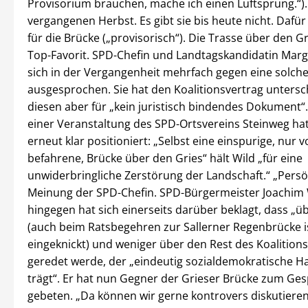
Provisorium brauchen, mache ich einen Luftsprung.“). 
vergangenen Herbst. Es gibt sie bis heute nicht. Dafür 
für die Brücke („provisorisch“). Die Trasse über den Gr
Top-Favorit. SPD-Chefin und Landtagskandidatin Margi
sich in der Vergangenheit mehrfach gegen eine solch
ausgesprochen. Sie hat den Koalitionsvertrag untersc
diesen aber für „kein juristisch bindendes Dokument
einer Veranstaltung des SPD-Ortsvereins Steinweg hat
erneut klar positioniert: „Selbst eine einspurige, nur 
befahrene, Brücke über den Gries“ hält Wild „für eine
unwiderbringliche Zerstörung der Landschaft.“ „Persön
Meinung der SPD-Chefin. SPD-Bürgermeister Joachim
hingegen hat sich einerseits darüber beklagt, dass „ü
(auch beim Ratsbegehren zur Sallerner Regenbrücke i
eingeknickt) und weniger über den Rest des Koalition
geredet werde, der „eindeutig sozialdemokratische H
trägt“. Er hat nun Gegner der Grieser Brücke zum Ge
gebeten. „Da können wir gerne kontrovers diskutiere