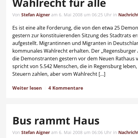
Wahlrecht für alle
Von
Stefan Aigner
am
6. Mai 2008 um 06:25 Uhr
in
Nachrich
Es ist eine alte Forderung, die von den etwa 25 Demo
gestern zur konstituierenden Sitzung des Stadtrats e
aufgestellt. Migrantinnen und Migranten in Deutschla
kommunales Wahlrecht erhalten. Der „Regensburger A
die Demonstranten gestern vor dem Neuen Rathaus ve
spricht von 5.542 Menschen, die in Regensburg leben,
Steuern zahlen, aber vom Wahlrecht […]
Weiter lesen
4 Kommentare
Bus rammt Haus
Von
Stefan Aigner
am
6. Mai 2008 um 06:06 Uhr
in
Nachrich