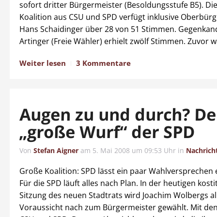
sofort dritter Bürgermeister (Besoldungsstufe B5). Di
Koalition aus CSU und SPD verfügt inklusive Oberbür
Hans Schaidinger über 28 von 51 Stimmen. Gegenkan
Artinger (Freie Wähler) erhielt zwölf Stimmen. Zuvor 
Weiter lesen
3 Kommentare
Augen zu und durch? De
„große Wurf“ der SPD
Von
Stefan Aigner
am
5. Mai 2008 um 09:53 Uhr
in
Nachrich
Große Koalition: SPD lässt ein paar Wahlversprechen 
Für die SPD läuft alles nach Plan. In der heutigen kost
Sitzung des neuen Stadtrats wird Joachim Wolbergs al
Voraussicht nach zum Bürgermeister gewählt. Mit de