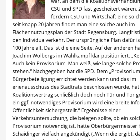
war, an dem die Koalitionsverhandlu
CSU und SPD fast gescheitert wären. 
fordern CSU und Wirtschaft eine solc
seit knapp 20 Jahren findet man eine solche auch im
Flächennutzungsplan der Stadt Regensburg. Langfristi
den Individualverkehr. Der ursprüngliche Plan dafür is
100 Jahre alt. Das ist die eine Seite. Auf der anderen ha
Joachim Wolbergs im Wahlkampf klar positioniert: „Ke
Auch kein Provisorium. Man weiß, wie lange solche Pr
stehen.“ Nachgegeben hat die SPD. Dem „Provisorium
Bürgerbeteiligung errichtet werden kann und das im
erienausschuss des Stadtrats beschlossen wurde, hat
Koalitionsvertrag schließlich doch noch Tür und Tor ge
ein ggf. notwendiges Provisorium wird eine breite Inf
Öffentlichkeit sichergestellt.“ Ergebnisse einer
Verkehrsuntersuchung, die belegen sollte, ob ein solc
Provisorium notwendig ist, hatte Oberbürgermeister
Schaidinger vielfach angekündigt („Wenn die ergibt, da