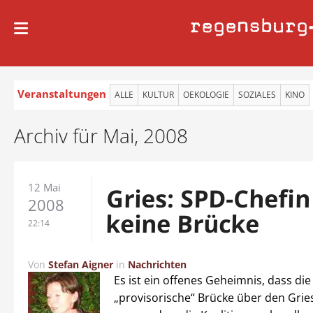
regensburg
Veranstaltungen
ALLE
KULTUR
OEKOLOGIE
SOZIALES
KINO
Archiv für Mai, 2008
12 Mai
Gries: SPD-Chefin 
2008
keine Brücke
22:14
Von
Stefan Aigner
in
Nachrichten
Es ist ein offenes Geheimnis, dass die
„provisorische“ Brücke über den Grie