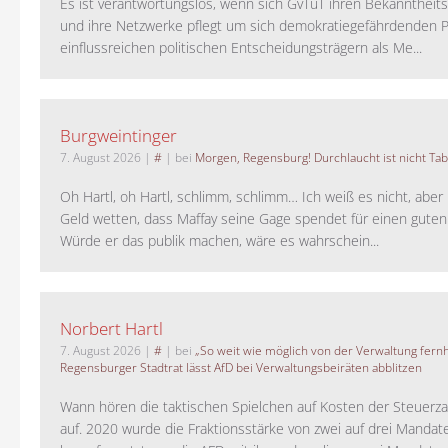
Es ist verantwortungslos, wenn sich GvTuT ihren Bekanntheit
und ihre Netzwerke pflegt um sich demokratiegefährdenden P
einflussreichen politischen Entscheidungsträgern als Me...
Burgweintinger
7. August 2026
|
#
| bei
Morgen, Regensburg! Durchlaucht ist nicht Tab
Oh Hartl, oh Hartl, schlimm, schlimm… Ich weiß es nicht, aber 
Geld wetten, dass Maffay seine Gage spendet für einen guten
Würde er das publik machen, wäre es wahrschein...
Norbert Hartl
7. August 2026
|
#
| bei
„So weit wie möglich von der Verwaltung fernh
Regensburger Stadtrat lässt AfD bei Verwaltungsbeiräten abblitzen
Wann hören die taktischen Spielchen auf Kosten der Steuerza
auf. 2020 wurde die Fraktionsstärke von zwei auf drei Mandat