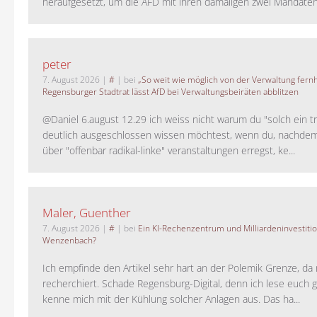
heraufgesetzt, um die AFD mit ihren damaligen zwei Mandaten 
peter
7. August 2026
|
#
| bei
„So weit wie möglich von der Verwaltung fernh
Regensburger Stadtrat lässt AfD bei Verwaltungsbeiräten abblitzen
@Daniel 6.august 12.29 ich weiss nicht warum du "solch ein t
deutlich ausgeschlossen wissen möchtest, wenn du, nachdem
über "offenbar radikal-linke" veranstaltungen erregst, ke...
Maler, Guenther
7. August 2026
|
#
| bei
Ein KI-Rechenzentrum und Milliardeninvestiti
Wenzenbach?
Ich empfinde den Artikel sehr hart an der Polemik Grenze, da 
recherchiert. Schade Regensburg-Digital, denn ich lese euch g
kenne mich mit der Kühlung solcher Anlagen aus. Das ha...